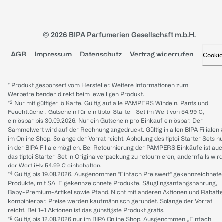
© 2026 BIPA Parfumerien Gesellschaft m.b.H.
AGB
Impressum
Datenschutz
Vertrag widerrufen
Cooki
* Produkt gesponsert vom Hersteller. Weitere Informationen zum
Werbetreibenden direkt beim jeweiligen Produkt.
*³ Nur mit gültiger jö Karte. Gültig auf alle PAMPERS Windeln, Pants und
Feuchttücher. Gutschein für ein tiptoi Starter-Set im Wert von 54.99 €,
einlösbar bis 30.09.2026. Nur ein Gutschein pro Einkauf einlösbar. Der
Sammelwert wird auf der Rechnung angedruckt. Gültig in allen BIPA Filialen
im Online Shop. Solange der Vorrat reicht. Abholung des tiptoi Starter Sets n
in der BIPA Filiale möglich. Bei Retournierung der PAMPERS Einkäufe ist au
das tiptoi Starter-Set in Originalverpackung zu retournieren, andernfalls wir
der Wert iHv 54.99 € einbehalten.
*⁴ Gültig bis 19.08.2026. Ausgenommen "Einfach Preiswert" gekennzeichnete
Produkte, mit SALE gekennzeichnete Produkte, Säuglingsanfangsnahrung,
Baby-Premium-Artikel sowie Pfand. Nicht mit anderen Aktionen und Rabatt
kombinierbar. Preise werden kaufmännisch gerundet. Solange der Vorrat
reicht. Bei 1+1 Aktionen ist das günstigste Produkt gratis.
*⁸ Gültig bis 12.08.2026 nur im BIPA Online Shop. Ausgenommen „Einfach