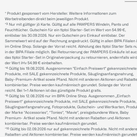
* Produkt gesponsert vom Hersteller. Weitere Informationen zum
Werbetreibenden direkt beim jeweiligen Produkt.
*³ Nur mit gültiger jö Karte. Gültig auf alle PAMPERS Windeln, Pants und
Feuchttücher. Gutschein für ein tiptoi Starter-Set im Wert von 54.99 €,
einlösbar bis 30.09.2026. Nur ein Gutschein pro Einkauf einlösbar. Der
Sammelwert wird auf der Rechnung angedruckt. Gültig in allen BIPA Filialen
im Online Shop. Solange der Vorrat reicht. Abholung des tiptoi Starter Sets n
in der BIPA Filiale möglich. Bei Retournierung der PAMPERS Einkäufe ist au
das tiptoi Starter-Set in Originalverpackung zu retournieren, andernfalls wir
der Wert iHv 54.99 € einbehalten.
*⁴ Gültig bis 19.08.2026. Ausgenommen "Einfach Preiswert" gekennzeichnete
Produkte, mit SALE gekennzeichnete Produkte, Säuglingsanfangsnahrung,
Baby-Premium-Artikel sowie Pfand. Nicht mit anderen Aktionen und Rabatt
kombinierbar. Preise werden kaufmännisch gerundet. Solange der Vorrat
reicht. Bei 1+1 Aktionen ist das günstigste Produkt gratis.
*⁸ Gültig bis 12.08.2026 nur im BIPA Online Shop. Ausgenommen „Einfach
Preiswert“ gekennzeichnete Produkte, mit SALE gekennzeichnete Produkte,
Säuglingsanfangsnahrung, Fotoprodukte, Gutschein- und Wertkarten, Produ
der Marke “Accessories“, “Tonies“, “Mavie“, preisgebundene Ware, Baby
Premium- Artikel sowie Pfand. Nicht mit anderen Rabatten und Aktionen
kombinierbar. Preise werden kaufmännisch gerundet.
*¹⁰ Gültig bis 02.09.2026 nur auf gekennzeichnete Produkte. Nicht mit ander
Rabatten und Aktionen kombinierbar. Preise werden kaufmännisch gerundet