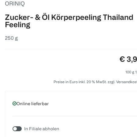
ORINIQ
Zucker- & Öl Körperpeeling Thailand
Feeling
250 g
Preis
€ 3,
100 g 1
Preise in Euro inkl. 20 % MwSt. zzgl. Versandkos
Online lieferbar
In Filiale abholen