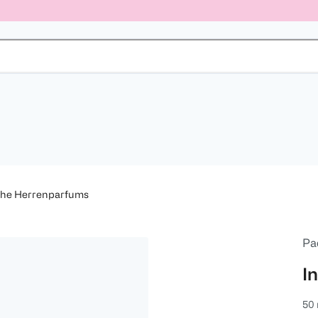
che Herrenparfums
Pa
I
50 