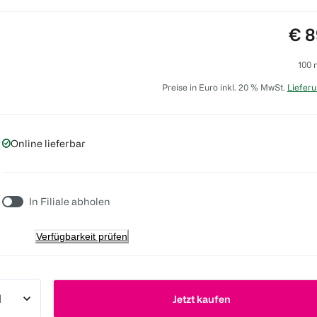
Pre
€ 8
100 
Preise in Euro inkl. 20 % MwSt.
Lieferu
Online lieferbar
In Filiale abholen
Verfügbarkeit prüfen
Jetzt kaufen