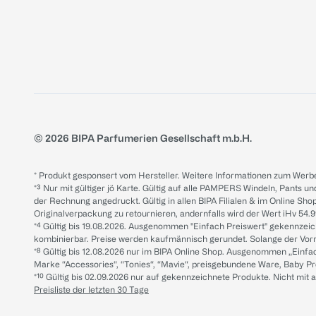
© 2026 BIPA Parfumerien Gesellschaft m.b.H.
* Produkt gesponsert vom Hersteller. Weitere Informationen zum Werbe
*³ Nur mit gültiger jö Karte. Gültig auf alle PAMPERS Windeln, Pants un
der Rechnung angedruckt. Gültig in allen BIPA Filialen & im Online Shop
Originalverpackung zu retournieren, andernfalls wird der Wert iHv 54.9
*⁴ Gültig bis 19.08.2026. Ausgenommen "Einfach Preiswert" gekennze
kombinierbar. Preise werden kaufmännisch gerundet. Solange der Vorrat 
*⁸ Gültig bis 12.08.2026 nur im BIPA Online Shop. Ausgenommen „Einf
Marke “Accessories“, “Tonies“, “Mavie“, preisgebundene Ware, Baby P
*¹⁰ Gültig bis 02.09.2026 nur auf gekennzeichnete Produkte. Nicht mi
Preisliste der letzten 30 Tage