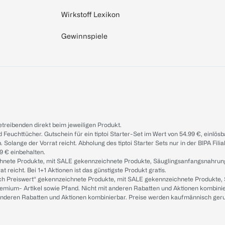
Wirkstoff Lexikon
Gewinnspiele
treibenden direkt beim jeweiligen Produkt.
d Feuchttücher. Gutschein für ein tiptoi Starter-Set im Wert von 54.99 €, einlö
. Solange der Vorrat reicht. Abholung des tiptoi Starter Sets nur in der BIPA Fil
9 € einbehalten.
ichnete Produkte, mit SALE gekennzeichnete Produkte, Säuglingsanfangsnahrun
reicht. Bei 1+1 Aktionen ist das günstigste Produkt gratis.
ach Preiswert“ gekennzeichnete Produkte, mit SALE gekennzeichnete Produkte,
remium- Artikel sowie Pfand. Nicht mit anderen Rabatten und Aktionen kombini
t anderen Rabatten und Aktionen kombinierbar. Preise werden kaufmännisch ger