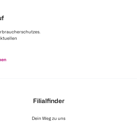
uf
rbraucherschutzes.
aktuellen
nen
Filialfinder
Dein Weg zu uns