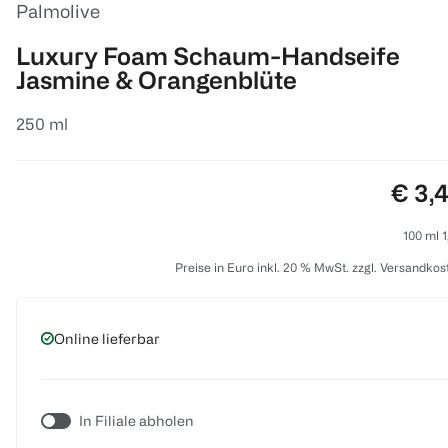
Palmolive
Luxury Foam Schaum-Handseife
Jasmine & Orangenblüte
250 ml
Preis
€ 3,
100 ml 1
Preise in Euro inkl. 20 % MwSt. zzgl. Versandkos
Online lieferbar
In Filiale abholen