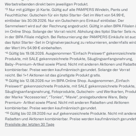
Werbetreibenden direkt beim jeweiligen Produkt.
*³ Nur mit gültiger jö Karte. Gültig auf alle PAMPERS Windeln, Pants und
Feuchttücher. Gutschein für ein tiptoi Starter-Set im Wert von 54.99 €,
einlösbar bis 30.09.2026. Nur ein Gutschein pro Einkauf einlösbar. Der
Sammelwert wird auf der Rechnung angedruckt. Gültig in allen BIPA Filialen
im Online Shop. Solange der Vorrat reicht. Abholung des tiptoi Starter Sets n
in der BIPA Filiale möglich. Bei Retournierung der PAMPERS Einkäufe ist au
das tiptoi Starter-Set in Originalverpackung zu retournieren, andernfalls wir
der Wert iHv 54.99 € einbehalten.
*⁴ Gültig bis 19.08.2026. Ausgenommen "Einfach Preiswert" gekennzeichnete
Produkte, mit SALE gekennzeichnete Produkte, Säuglingsanfangsnahrung,
Baby-Premium-Artikel sowie Pfand. Nicht mit anderen Aktionen und Rabatt
kombinierbar. Preise werden kaufmännisch gerundet. Solange der Vorrat
reicht. Bei 1+1 Aktionen ist das günstigste Produkt gratis.
*⁸ Gültig bis 12.08.2026 nur im BIPA Online Shop. Ausgenommen „Einfach
Preiswert“ gekennzeichnete Produkte, mit SALE gekennzeichnete Produkte,
Säuglingsanfangsnahrung, Fotoprodukte, Gutschein- und Wertkarten, Produ
der Marke “Accessories“, “Tonies“, “Mavie“, preisgebundene Ware, Baby
Premium- Artikel sowie Pfand. Nicht mit anderen Rabatten und Aktionen
kombinierbar. Preise werden kaufmännisch gerundet.
*¹⁰ Gültig bis 02.09.2026 nur auf gekennzeichnete Produkte. Nicht mit ander
Rabatten und Aktionen kombinierbar. Preise werden kaufmännisch gerundet
Preisliste der letzten 30 Tage