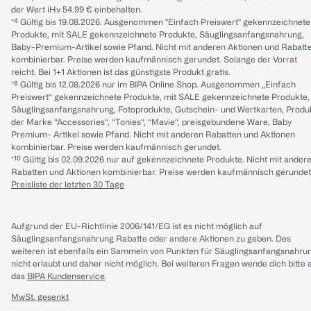
der Wert iHv 54.99 € einbehalten.
*⁴ Gültig bis 19.08.2026. Ausgenommen "Einfach Preiswert" gekennzeichnete
Produkte, mit SALE gekennzeichnete Produkte, Säuglingsanfangsnahrung,
Baby-Premium-Artikel sowie Pfand. Nicht mit anderen Aktionen und Rabatt
kombinierbar. Preise werden kaufmännisch gerundet. Solange der Vorrat
reicht. Bei 1+1 Aktionen ist das günstigste Produkt gratis.
*⁸ Gültig bis 12.08.2026 nur im BIPA Online Shop. Ausgenommen „Einfach
Preiswert“ gekennzeichnete Produkte, mit SALE gekennzeichnete Produkte,
Säuglingsanfangsnahrung, Fotoprodukte, Gutschein- und Wertkarten, Produ
der Marke “Accessories“, “Tonies“, “Mavie“, preisgebundene Ware, Baby
Premium- Artikel sowie Pfand. Nicht mit anderen Rabatten und Aktionen
kombinierbar. Preise werden kaufmännisch gerundet.
*¹⁰ Gültig bis 02.09.2026 nur auf gekennzeichnete Produkte. Nicht mit ander
Rabatten und Aktionen kombinierbar. Preise werden kaufmännisch gerundet
Preisliste der letzten 30 Tage
Aufgrund der EU-Richtlinie 2006/141/EG ist es nicht möglich auf
Säuglingsanfangsnahrung Rabatte oder andere Aktionen zu geben. Des
weiteren ist ebenfalls ein Sammeln von Punkten für Säuglingsanfangsnahru
nicht erlaubt und daher nicht möglich.
Bei weiteren Fragen wende dich bitte 
das
BIPA Kundenservice
.
MwSt. gesenkt