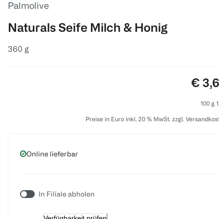
Palmolive
Naturals Seife Milch & Honig
360 g
Preis
€ 3,
100 g 1
Preise in Euro inkl. 20 % MwSt. zzgl. Versandkos
Online lieferbar
In Filiale abholen
Verfügbarkeit prüfen