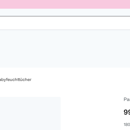
abyfeuchttücher
Pa
9
180