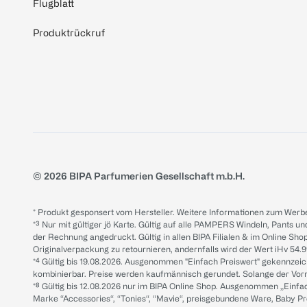
Flugblatt
Produktrückruf
© 2026 BIPA Parfumerien Gesellschaft m.b.H.
* Produkt gesponsert vom Hersteller. Weitere Informationen zum Werbe
*³ Nur mit gültiger jö Karte. Gültig auf alle PAMPERS Windeln, Pants un
der Rechnung angedruckt. Gültig in allen BIPA Filialen & im Online Shop
Originalverpackung zu retournieren, andernfalls wird der Wert iHv 54.9
*⁴ Gültig bis 19.08.2026. Ausgenommen "Einfach Preiswert" gekennze
kombinierbar. Preise werden kaufmännisch gerundet. Solange der Vorrat 
*⁸ Gültig bis 12.08.2026 nur im BIPA Online Shop. Ausgenommen „Einf
Marke “Accessories“, “Tonies“, “Mavie“, preisgebundene Ware, Baby P