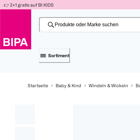
Weiter
👉 2+1 gratis auf BI KIDS
Für
Für
Für
zum
300 Ös
500 Ös
150 Ös
Inhalt
-20%
-10%
-15%
Sortiment
Startseite
Baby & Kind
Windeln & Wickeln
B