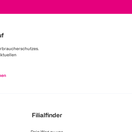
uf
rbraucherschutzes.
aktuellen
nen
Filialfinder
Dein Weg zu uns