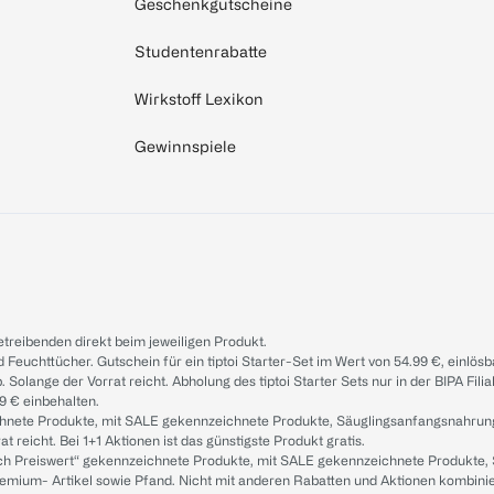
Geschenkgutscheine
Studentenrabatte
Wirkstoff Lexikon
Gewinnspiele
treibenden direkt beim jeweiligen Produkt.
d Feuchttücher. Gutschein für ein tiptoi Starter-Set im Wert von 54.99 €, einlö
. Solange der Vorrat reicht. Abholung des tiptoi Starter Sets nur in der BIPA Fil
9 € einbehalten.
ichnete Produkte, mit SALE gekennzeichnete Produkte, Säuglingsanfangsnahrun
reicht. Bei 1+1 Aktionen ist das günstigste Produkt gratis.
ach Preiswert“ gekennzeichnete Produkte, mit SALE gekennzeichnete Produkte,
remium- Artikel sowie Pfand. Nicht mit anderen Rabatten und Aktionen kombini