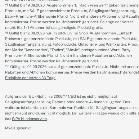
*⁴ Gültig bis 19.08.2026. Ausgenommen "Einfach Preiswert" gekennzeichnete
Produkte, mit SALE gekennzeichnete Produkte, Säuglingsanfangsnahrung,
Baby-Premium-Artikel sowie Pfand. Nicht mit anderen Aktionen und Rabatt
kombinierbar. Preise werden kaufmännisch gerundet. Solange der Vorrat
reicht. Bei 1+1 Aktionen ist das günstigste Produkt gratis.
*⁸ Gültig bis 12.08.2026 nur im BIPA Online Shop. Ausgenommen „Einfach
Preiswert“ gekennzeichnete Produkte, mit SALE gekennzeichnete Produkte,
Säuglingsanfangsnahrung, Fotoprodukte, Gutschein- und Wertkarten, Produ
der Marke “Accessories“, “Tonies“, “Mavie“, preisgebundene Ware, Baby
Premium- Artikel sowie Pfand. Nicht mit anderen Rabatten und Aktionen
kombinierbar. Preise werden kaufmännisch gerundet.
*¹⁰ Gültig bis 02.09.2026 nur auf gekennzeichnete Produkte. Nicht mit ander
Rabatten und Aktionen kombinierbar. Preise werden kaufmännisch gerundet
Preisliste der letzten 30 Tage
Aufgrund der EU-Richtlinie 2006/141/EG ist es nicht möglich auf
Säuglingsanfangsnahrung Rabatte oder andere Aktionen zu geben. Des
weiteren ist ebenfalls ein Sammeln von Punkten für Säuglingsanfangsnahru
nicht erlaubt und daher nicht möglich.
Bei weiteren Fragen wende dich bitte 
das
BIPA Kundenservice
.
MwSt. gesenkt