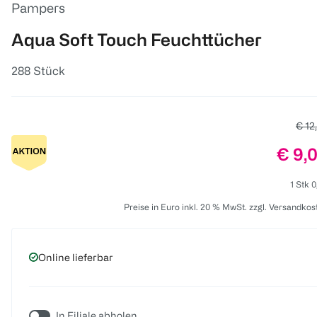
Pampers
Aqua Soft Touch Feuchttücher
288 Stück
Alter
€ 12
Preis
€ 9,
1 Stk 0
Preise in Euro inkl. 20 % MwSt. zzgl. Versandkos
Online lieferbar
In Filiale abholen