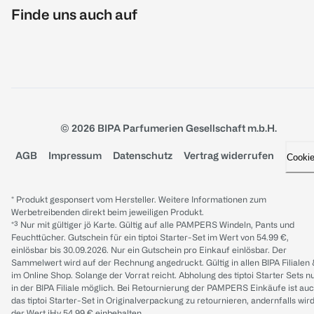
Finde uns auch auf
© 2026 BIPA Parfumerien Gesellschaft m.b.H.
AGB
Impressum
Datenschutz
Vertrag widerrufen
Cooki
* Produkt gesponsert vom Hersteller. Weitere Informationen zum
Werbetreibenden direkt beim jeweiligen Produkt.
*³ Nur mit gültiger jö Karte. Gültig auf alle PAMPERS Windeln, Pants und
Feuchttücher. Gutschein für ein tiptoi Starter-Set im Wert von 54.99 €,
einlösbar bis 30.09.2026. Nur ein Gutschein pro Einkauf einlösbar. Der
Sammelwert wird auf der Rechnung angedruckt. Gültig in allen BIPA Filialen
im Online Shop. Solange der Vorrat reicht. Abholung des tiptoi Starter Sets n
in der BIPA Filiale möglich. Bei Retournierung der PAMPERS Einkäufe ist au
das tiptoi Starter-Set in Originalverpackung zu retournieren, andernfalls wir
der Wert iHv 54.99 € einbehalten.