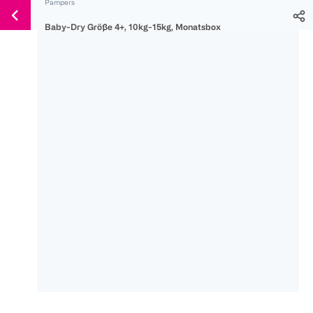
Pampers
Weiter
Für
Für
Für
zum
Baby-Dry Größe 4+, 10kg-15kg, Monatsbox
300 Ös
500 Ös
150 Ös
Inhalt
-20%
-10%
-15%