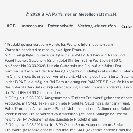
© 2026 BIPA Parfumerien Gesellschaft m.b.H.
AGB
Impressum
Datenschutz
Vertrag widerrufen
Cooki
* Produkt gesponsert vom Hersteller. Weitere Informationen zum
Werbetreibenden direkt beim jeweiligen Produkt.
*³ Nur mit gültiger jö Karte. Gültig auf alle PAMPERS Windeln, Pants und
Feuchttücher. Gutschein für ein tiptoi Starter-Set im Wert von 54.99 €,
einlösbar bis 30.09.2026. Nur ein Gutschein pro Einkauf einlösbar. Der
Sammelwert wird auf der Rechnung angedruckt. Gültig in allen BIPA Filialen
im Online Shop. Solange der Vorrat reicht. Abholung des tiptoi Starter Sets n
in der BIPA Filiale möglich. Bei Retournierung der PAMPERS Einkäufe ist au
das tiptoi Starter-Set in Originalverpackung zu retournieren, andernfalls wir
der Wert iHv 54.99 € einbehalten.
*⁴ Gültig bis 19.08.2026. Ausgenommen "Einfach Preiswert" gekennzeichnete
Produkte, mit SALE gekennzeichnete Produkte, Säuglingsanfangsnahrung,
Baby-Premium-Artikel sowie Pfand. Nicht mit anderen Aktionen und Rabatt
kombinierbar. Preise werden kaufmännisch gerundet. Solange der Vorrat
reicht. Bei 1+1 Aktionen ist das günstigste Produkt gratis.
*⁸ Gültig bis 12.08.2026 nur im BIPA Online Shop. Ausgenommen „Einfach
Preiswert“ gekennzeichnete Produkte, mit SALE gekennzeichnete Produkte,