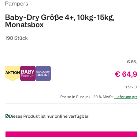
Pampers
Baby-Dry Größe 4+, 10kg-15kg,
Monatsbox
198 Stück
Alter
€ 66
Preis:
€ 64,
1 Stk 0
Preise in Euro inkl. 20 % MwSt.
Lieferung gra
Dieses Produkt ist nur online verfügbar