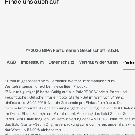
Finde uns auch auf
© 2026 BIPA Parfumerien Gesellschaft m.b.H.
AGB
Impressum
Datenschutz
Vertrag widerrufen
Cooki
* Produkt gesponsert vom Hersteller. Weitere Informationen zum
Werbetreibenden direkt beim jeweiligen Produkt.
*³ Nur mit gültiger jö Karte. Gültig auf alle PAMPERS Windeln, Pants und
Feuchttücher. Gutschein für ein tiptoi Starter-Set im Wert von 54.99 €,
einlösbar bis 30.09.2026. Nur ein Gutschein pro Einkauf einlösbar. Der
Sammelwert wird auf der Rechnung angedruckt. Gültig in allen BIPA Filialen
im Online Shop. Solange der Vorrat reicht. Abholung des tiptoi Starter Sets n
in der BIPA Filiale möglich. Bei Retournierung der PAMPERS Einkäufe ist au
das tiptoi Starter-Set in Originalverpackung zu retournieren, andernfalls wir
der Wert iHv 54.99 € einbehalten.