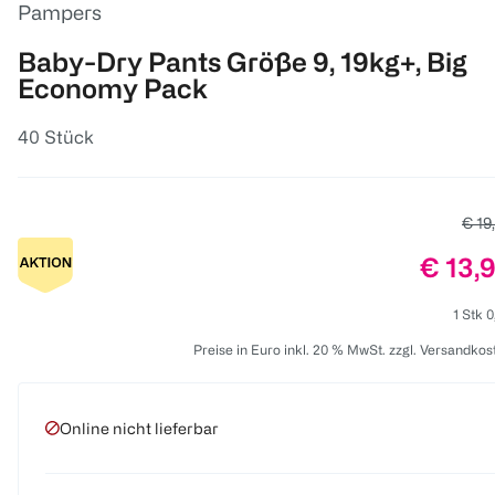
Pampers
Baby-Dry Pants Größe 9, 19kg+, Big
Economy Pack
40 Stück
Alter
€ 19
Preis:
€ 13,
1 Stk 0
Preise in Euro inkl. 20 % MwSt. zzgl. Versandkos
Online nicht lieferbar