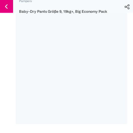
Pampers
Weiter
Für
Für
Für
zum
Baby-Dry Pants Größe 9, 19kg+, Big Economy Pack
300 Ös
500 Ös
150 Ös
Inhalt
-20%
-10%
-15%