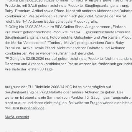
*⁴ Gültig bis 19.08.2026. Ausgenommen "Einfach Preiswert" gekennzeichnete
Produkte, mit SALE gekennzeichnete Produkte, Säuglingsanfangsnahrung,
Baby-Premium-Artikel sowie Pfand. Nicht mit anderen Aktionen und Rabatt
kombinierbar. Preise werden kaufmännisch gerundet. Solange der Vorrat
reicht. Bei 1+1 Aktionen ist das günstigste Produkt gratis.
*⁸ Gültig bis 12.08.2026 nur im BIPA Online Shop. Ausgenommen „Einfach
Preiswert“ gekennzeichnete Produkte, mit SALE gekennzeichnete Produkte,
Säuglingsanfangsnahrung, Fotoprodukte, Gutschein- und Wertkarten, Produ
der Marke “Accessories“, “Tonies“, “Mavie“, preisgebundene Ware, Baby
Premium- Artikel sowie Pfand. Nicht mit anderen Rabatten und Aktionen
kombinierbar. Preise werden kaufmännisch gerundet.
*¹⁰ Gültig bis 02.09.2026 nur auf gekennzeichnete Produkte. Nicht mit ander
Rabatten und Aktionen kombinierbar. Preise werden kaufmännisch gerundet
Preisliste der letzten 30 Tage
Aufgrund der EU-Richtlinie 2006/141/EG ist es nicht möglich auf
Säuglingsanfangsnahrung Rabatte oder andere Aktionen zu geben. Des
weiteren ist ebenfalls ein Sammeln von Punkten für Säuglingsanfangsnahru
nicht erlaubt und daher nicht möglich.
Bei weiteren Fragen wende dich bitte 
das
BIPA Kundenservice
.
MwSt. gesenkt