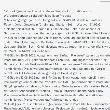
* Produkt gesponsert vom Hersteller. Weitere Informationen zum
Werbetreibenden direkt beim jeweiligen Produkt.
*³ Nur mit gültiger jö Karte. Gültig auf alle PAMPERS Windeln, Pants und
Feuchttücher. Gutschein für ein tiptoi Starter-Set im Wert von 54.99 €,
einlösbar bis 30.09.2026. Nur ein Gutschein pro Einkauf einlösbar. Der
Sammelwert wird auf der Rechnung angedruckt. Gültig in allen BIPA Filialen
im Online Shop. Solange der Vorrat reicht. Abholung des tiptoi Starter Sets n
in der BIPA Filiale möglich. Bei Retournierung der PAMPERS Einkäufe ist au
das tiptoi Starter-Set in Originalverpackung zu retournieren, andernfalls wir
der Wert iHv 54.99 € einbehalten.
*⁴ Gültig bis 19.08.2026. Ausgenommen "Einfach Preiswert" gekennzeichnete
Produkte, mit SALE gekennzeichnete Produkte, Säuglingsanfangsnahrung,
Baby-Premium-Artikel sowie Pfand. Nicht mit anderen Aktionen und Rabatt
kombinierbar. Preise werden kaufmännisch gerundet. Solange der Vorrat
reicht. Bei 1+1 Aktionen ist das günstigste Produkt gratis.
*⁸ Gültig bis 12.08.2026 nur im BIPA Online Shop. Ausgenommen „Einfach
Preiswert“ gekennzeichnete Produkte, mit SALE gekennzeichnete Produkte,
Säuglingsanfangsnahrung, Fotoprodukte, Gutschein- und Wertkarten, Produ
der Marke “Accessories“, “Tonies“, “Mavie“, preisgebundene Ware, Baby
Premium- Artikel sowie Pfand. Nicht mit anderen Rabatten und Aktionen
kombinierbar. Preise werden kaufmännisch gerundet.
*¹⁰ Gültig bis 02.09.2026 nur auf gekennzeichnete Produkte. Nicht mit ander
Rabatten und Aktionen kombinierbar. Preise werden kaufmännisch gerundet