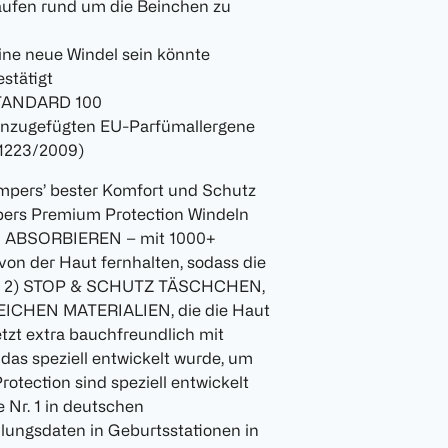
fen rund um die Beinchen zu
 eine neue Windel sein könnte
stätigt
 STANDARD 100
hinzugefügten EU-Parfümallergene
 1223/2009)
rs’ bester Komfort und Schutz
pers Premium Protection Windeln
M ABSORBIEREN – mit 1000+
 von der Haut fernhalten, sodass die
eibt 2) STOP & SCHUTZ TÄSCHCHEN,
EICHEN MATERIALIEN, die die Haut
etzt extra bauchfreundlich mit
peziell entwickelt wurde, um
tection sind speziell entwickelt
 Nr. 1 in deutschen
ilungsdaten in Geburtsstationen in