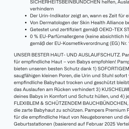
SICHERHEITSBEINBÜNDCHEN helfen, Auslau
verhindern
Der Urin-Indikator zeigt an, wann es Zeit für
Von Dermatologen der Skin Health Alliance be
Getestet und zertifiziert gemäß OEKO-TEX
0 % EU-Parfümallergene (keine absichtlich 
gemäß der EU-Kosmetikverordnung (EG) Nr.
UNSER BESTER HAUT- UND AUSLAUFSCHUTZ. Pampe
für empfindliche Haut – von Babys empfohlen! Pam
bieten unseren besten Schutz dank 1) SOFORTIGE
saugfähigen kleinen Poren, die Urin und Stuhl sofort
empfindliche Babyhaut trocken und geschützt bl
das Auslaufen am Rücken verhindert 3) KUSCHELW
deines Babys in Komfort und Schutz hüllen, und 4) j
FLEXIBLEM & SCHÜTZENDEM BAUCHBÜNDCHEN, das s
die zarte Babyhaut zu schützen. Pampers Premium Pro
für die empfindliche Haut von Neugeborenen und die
Geburtsstationen (basierend auf Februar 2025 Verte