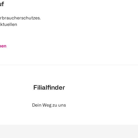
uf
rbraucherschutzes.
aktuellen
nen
Filialfinder
Dein Weg zu uns