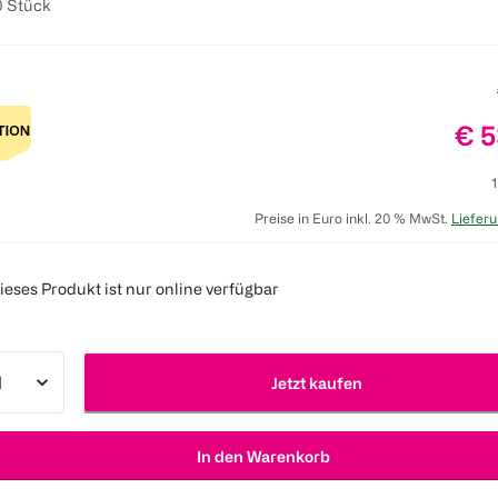
0 Stück
Pre
€ 5
1
Preise in Euro inkl. 20 % MwSt.
Lieferu
ieses Produkt ist nur online verfügbar
Jetzt kaufen
In den Warenkorb