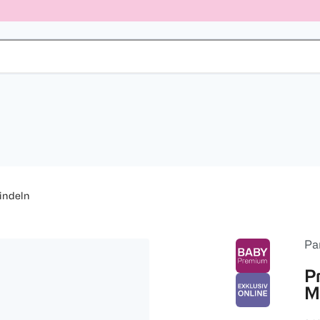
indeln
Pa
P
M