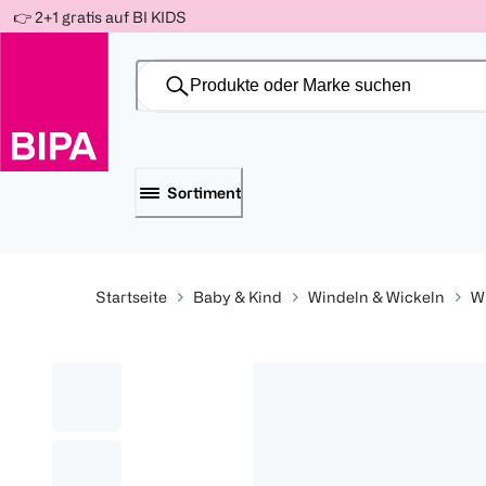
Weiter
👉 2+1 gratis auf BI KIDS
Für
Für
Für
zum
300 Ös
500 Ös
150 Ös
Inhalt
-20%
-10%
-15%
Sortiment
Startseite
Baby & Kind
Windeln & Wickeln
W