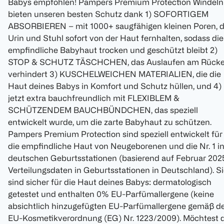
Babys empfohlen! Pampers Premium Protection Windeln
bieten unseren besten Schutz dank 1) SOFORTIGEM
ABSORBIEREN – mit 1000+ saugfähigen kleinen Poren, d
Urin und Stuhl sofort von der Haut fernhalten, sodass die
empfindliche Babyhaut trocken und geschützt bleibt 2)
STOP & SCHUTZ TÄSCHCHEN, das Auslaufen am Rück
verhindert 3) KUSCHELWEICHEN MATERIALIEN, die die
Haut deines Babys in Komfort und Schutz hüllen, und 4)
jetzt extra bauchfreundlich mit FLEXIBLEM &
SCHÜTZENDEM BAUCHBÜNDCHEN, das speziell
entwickelt wurde, um die zarte Babyhaut zu schützen.
Pampers Premium Protection sind speziell entwickelt für
die empfindliche Haut von Neugeborenen und die Nr. 1 i
deutschen Geburtsstationen (basierend auf Februar 202
Verteilungsdaten in Geburtsstationen in Deutschland). S
sind sicher für die Haut deines Babys: dermatologisch
getestet und enthalten 0% EU-Parfümallergene (keine
absichtlich hinzugefügten EU-Parfümallergene gemäß d
EU-Kosmetikverordnung (EG) Nr. 1223/2009). Möchtest 