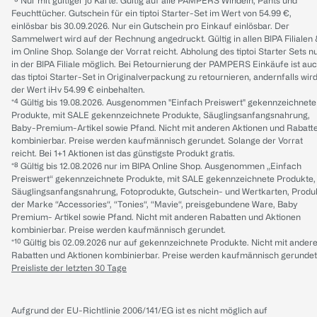
*³ Nur mit gültiger jö Karte. Gültig auf alle PAMPERS Windeln, Pants und
Feuchttücher. Gutschein für ein tiptoi Starter-Set im Wert von 54.99 €,
einlösbar bis 30.09.2026. Nur ein Gutschein pro Einkauf einlösbar. Der
Sammelwert wird auf der Rechnung angedruckt. Gültig in allen BIPA Filialen
im Online Shop. Solange der Vorrat reicht. Abholung des tiptoi Starter Sets n
in der BIPA Filiale möglich. Bei Retournierung der PAMPERS Einkäufe ist au
das tiptoi Starter-Set in Originalverpackung zu retournieren, andernfalls wir
der Wert iHv 54.99 € einbehalten.
*⁴ Gültig bis 19.08.2026. Ausgenommen "Einfach Preiswert" gekennzeichnete
Produkte, mit SALE gekennzeichnete Produkte, Säuglingsanfangsnahrung,
Baby-Premium-Artikel sowie Pfand. Nicht mit anderen Aktionen und Rabatt
kombinierbar. Preise werden kaufmännisch gerundet. Solange der Vorrat
reicht. Bei 1+1 Aktionen ist das günstigste Produkt gratis.
*⁸ Gültig bis 12.08.2026 nur im BIPA Online Shop. Ausgenommen „Einfach
Preiswert“ gekennzeichnete Produkte, mit SALE gekennzeichnete Produkte,
Säuglingsanfangsnahrung, Fotoprodukte, Gutschein- und Wertkarten, Produ
der Marke “Accessories“, “Tonies“, “Mavie“, preisgebundene Ware, Baby
Premium- Artikel sowie Pfand. Nicht mit anderen Rabatten und Aktionen
kombinierbar. Preise werden kaufmännisch gerundet.
*¹⁰ Gültig bis 02.09.2026 nur auf gekennzeichnete Produkte. Nicht mit ander
Rabatten und Aktionen kombinierbar. Preise werden kaufmännisch gerundet
Preisliste der letzten 30 Tage
Aufgrund der EU-Richtlinie 2006/141/EG ist es nicht möglich auf