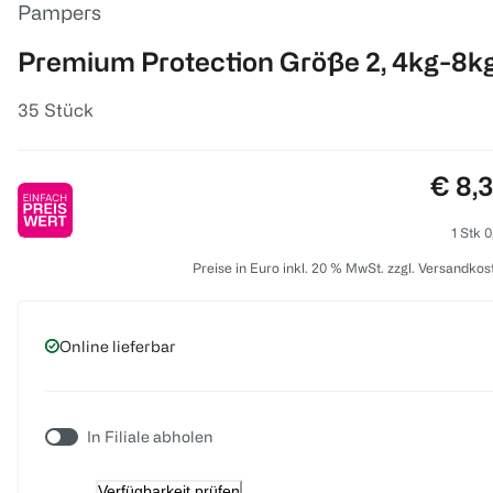
Pampers
Premium Protection Größe 2, 4kg-8k
35 Stück
Preis
€ 8,
1 Stk 0
Preise in Euro inkl. 20 % MwSt. zzgl. Versandkos
Online lieferbar
In Filiale abholen
Verfügbarkeit prüfen