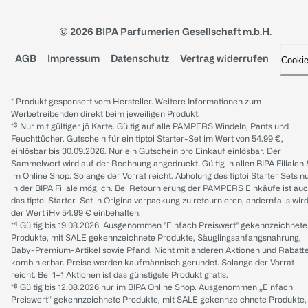
© 2026 BIPA Parfumerien Gesellschaft m.b.H.
AGB
Impressum
Datenschutz
Vertrag widerrufen
Cooki
* Produkt gesponsert vom Hersteller. Weitere Informationen zum
Werbetreibenden direkt beim jeweiligen Produkt.
*³ Nur mit gültiger jö Karte. Gültig auf alle PAMPERS Windeln, Pants und
Feuchttücher. Gutschein für ein tiptoi Starter-Set im Wert von 54.99 €,
einlösbar bis 30.09.2026. Nur ein Gutschein pro Einkauf einlösbar. Der
Sammelwert wird auf der Rechnung angedruckt. Gültig in allen BIPA Filialen
im Online Shop. Solange der Vorrat reicht. Abholung des tiptoi Starter Sets n
in der BIPA Filiale möglich. Bei Retournierung der PAMPERS Einkäufe ist au
das tiptoi Starter-Set in Originalverpackung zu retournieren, andernfalls wir
der Wert iHv 54.99 € einbehalten.
*⁴ Gültig bis 19.08.2026. Ausgenommen "Einfach Preiswert" gekennzeichnete
Produkte, mit SALE gekennzeichnete Produkte, Säuglingsanfangsnahrung,
Baby-Premium-Artikel sowie Pfand. Nicht mit anderen Aktionen und Rabatt
kombinierbar. Preise werden kaufmännisch gerundet. Solange der Vorrat
reicht. Bei 1+1 Aktionen ist das günstigste Produkt gratis.
*⁸ Gültig bis 12.08.2026 nur im BIPA Online Shop. Ausgenommen „Einfach
Preiswert“ gekennzeichnete Produkte, mit SALE gekennzeichnete Produkte,