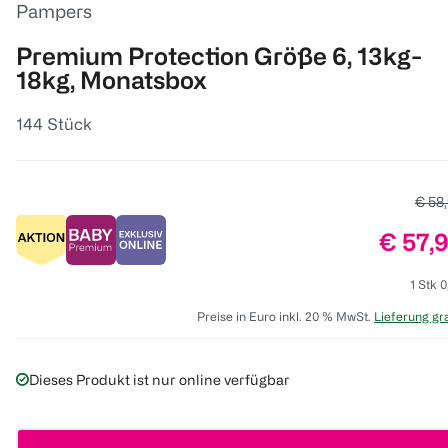
Pampers
Premium Protection Größe 6, 13kg-
18kg, Monatsbox
144 Stück
Alter
€ 58
Preis:
€ 57,
1 Stk 0
Preise in Euro inkl. 20 % MwSt.
Lieferung gra
Dieses Produkt ist nur online verfügbar