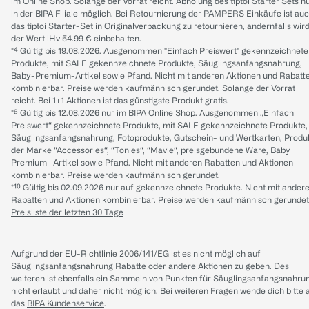
im Online Shop. Solange der Vorrat reicht. Abholung des tiptoi Starter Sets n
in der BIPA Filiale möglich. Bei Retournierung der PAMPERS Einkäufe ist au
das tiptoi Starter-Set in Originalverpackung zu retournieren, andernfalls wir
der Wert iHv 54.99 € einbehalten.
*⁴ Gültig bis 19.08.2026. Ausgenommen "Einfach Preiswert" gekennzeichnete
Produkte, mit SALE gekennzeichnete Produkte, Säuglingsanfangsnahrung,
Baby-Premium-Artikel sowie Pfand. Nicht mit anderen Aktionen und Rabatt
kombinierbar. Preise werden kaufmännisch gerundet. Solange der Vorrat
reicht. Bei 1+1 Aktionen ist das günstigste Produkt gratis.
*⁸ Gültig bis 12.08.2026 nur im BIPA Online Shop. Ausgenommen „Einfach
Preiswert“ gekennzeichnete Produkte, mit SALE gekennzeichnete Produkte,
Säuglingsanfangsnahrung, Fotoprodukte, Gutschein- und Wertkarten, Produ
der Marke “Accessories“, “Tonies“, “Mavie“, preisgebundene Ware, Baby
Premium- Artikel sowie Pfand. Nicht mit anderen Rabatten und Aktionen
kombinierbar. Preise werden kaufmännisch gerundet.
*¹⁰ Gültig bis 02.09.2026 nur auf gekennzeichnete Produkte. Nicht mit ander
Rabatten und Aktionen kombinierbar. Preise werden kaufmännisch gerundet
Preisliste der letzten 30 Tage
Aufgrund der EU-Richtlinie 2006/141/EG ist es nicht möglich auf
Säuglingsanfangsnahrung Rabatte oder andere Aktionen zu geben. Des
weiteren ist ebenfalls ein Sammeln von Punkten für Säuglingsanfangsnahru
nicht erlaubt und daher nicht möglich.
Bei weiteren Fragen wende dich bitte 
das
BIPA Kundenservice
.