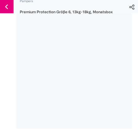
Pampers
Weiter
Für
Für
Für
zum
Premium Protection Größe 6, 13kg-18kg, Monatsbox
300 Ös
500 Ös
150 Ös
Inhalt
-20%
-10%
-15%