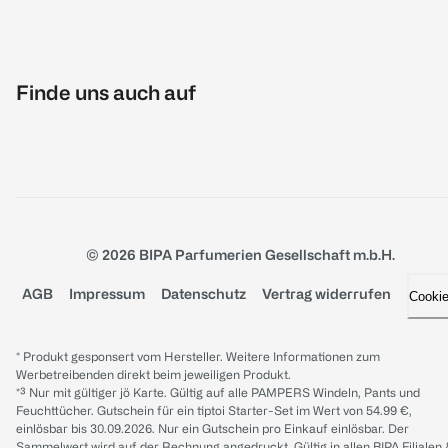
Finde uns auch auf
© 2026 BIPA Parfumerien Gesellschaft m.b.H.
AGB
Impressum
Datenschutz
Vertrag widerrufen
Cooki
* Produkt gesponsert vom Hersteller. Weitere Informationen zum
Werbetreibenden direkt beim jeweiligen Produkt.
*³ Nur mit gültiger jö Karte. Gültig auf alle PAMPERS Windeln, Pants und
Feuchttücher. Gutschein für ein tiptoi Starter-Set im Wert von 54.99 €,
einlösbar bis 30.09.2026. Nur ein Gutschein pro Einkauf einlösbar. Der
Sammelwert wird auf der Rechnung angedruckt. Gültig in allen BIPA Filialen