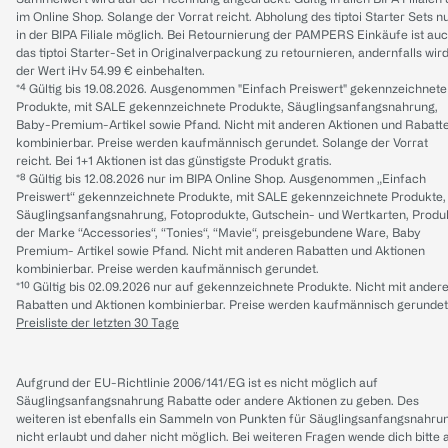
im Online Shop. Solange der Vorrat reicht. Abholung des tiptoi Starter Sets n
in der BIPA Filiale möglich. Bei Retournierung der PAMPERS Einkäufe ist au
das tiptoi Starter-Set in Originalverpackung zu retournieren, andernfalls wir
der Wert iHv 54.99 € einbehalten.
*⁴ Gültig bis 19.08.2026. Ausgenommen "Einfach Preiswert" gekennzeichnete
Produkte, mit SALE gekennzeichnete Produkte, Säuglingsanfangsnahrung,
Baby-Premium-Artikel sowie Pfand. Nicht mit anderen Aktionen und Rabatt
kombinierbar. Preise werden kaufmännisch gerundet. Solange der Vorrat
reicht. Bei 1+1 Aktionen ist das günstigste Produkt gratis.
*⁸ Gültig bis 12.08.2026 nur im BIPA Online Shop. Ausgenommen „Einfach
Preiswert“ gekennzeichnete Produkte, mit SALE gekennzeichnete Produkte,
Säuglingsanfangsnahrung, Fotoprodukte, Gutschein- und Wertkarten, Produ
der Marke “Accessories“, “Tonies“, “Mavie“, preisgebundene Ware, Baby
Premium- Artikel sowie Pfand. Nicht mit anderen Rabatten und Aktionen
kombinierbar. Preise werden kaufmännisch gerundet.
*¹⁰ Gültig bis 02.09.2026 nur auf gekennzeichnete Produkte. Nicht mit ander
Rabatten und Aktionen kombinierbar. Preise werden kaufmännisch gerundet
Preisliste der letzten 30 Tage
Aufgrund der EU-Richtlinie 2006/141/EG ist es nicht möglich auf
Säuglingsanfangsnahrung Rabatte oder andere Aktionen zu geben. Des
weiteren ist ebenfalls ein Sammeln von Punkten für Säuglingsanfangsnahru
nicht erlaubt und daher nicht möglich.
Bei weiteren Fragen wende dich bitte 