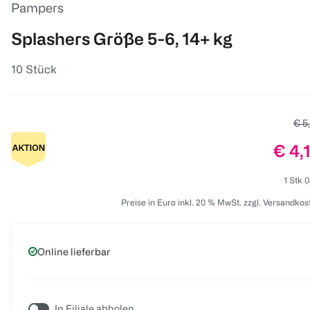
Pampers
Splashers Größe 5-6, 14+ kg
10 Stück
Alte
€ 5
Prei
€ 4,
1 Stk 0
Preise in Euro inkl. 20 % MwSt. zzgl. Versandkos
Online lieferbar
In Filiale abholen