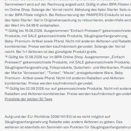
Sammelwert wird auf der Rechnung angedruckt. Gültig in allen BIPA Filialen
im Online Shop. Solange der Vorrat reicht. Abholung des tiptoi Starter Sets n
in der BIPA Filiale möglich. Bei Retournierung der PAMPERS Einkäufe ist au
das tiptoi Starter-Set in Originalverpackung zu retournieren, andernfalls wir
der Wert iHv 54.99 € einbehalten.
*⁴ Gültig bis 19.08.2026. Ausgenommen "Einfach Preiswert" gekennzeichnete
Produkte, mit SALE gekennzeichnete Produkte, Säuglingsanfangsnahrung,
Baby-Premium-Artikel sowie Pfand. Nicht mit anderen Aktionen und Rabatt
kombinierbar. Preise werden kaufmännisch gerundet. Solange der Vorrat
reicht. Bei 1+1 Aktionen ist das günstigste Produkt gratis.
*⁸ Gültig bis 12.08.2026 nur im BIPA Online Shop. Ausgenommen „Einfach
Preiswert“ gekennzeichnete Produkte, mit SALE gekennzeichnete Produkte,
Säuglingsanfangsnahrung, Fotoprodukte, Gutschein- und Wertkarten, Produ
der Marke “Accessories“, “Tonies“, “Mavie“, preisgebundene Ware, Baby
Premium- Artikel sowie Pfand. Nicht mit anderen Rabatten und Aktionen
kombinierbar. Preise werden kaufmännisch gerundet.
*¹⁰ Gültig bis 02.09.2026 nur auf gekennzeichnete Produkte. Nicht mit ander
Rabatten und Aktionen kombinierbar. Preise werden kaufmännisch gerundet
Preisliste der letzten 30 Tage
Aufgrund der EU-Richtlinie 2006/141/EG ist es nicht möglich auf
Säuglingsanfangsnahrung Rabatte oder andere Aktionen zu geben. Des
weiteren ist ebenfalls ein Sammeln von Punkten für Säuglingsanfangsnahru