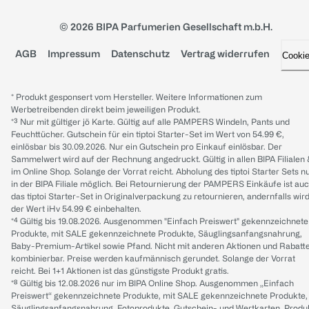
© 2026 BIPA Parfumerien Gesellschaft m.b.H.
AGB
Impressum
Datenschutz
Vertrag widerrufen
Cooki
* Produkt gesponsert vom Hersteller. Weitere Informationen zum
Werbetreibenden direkt beim jeweiligen Produkt.
*³ Nur mit gültiger jö Karte. Gültig auf alle PAMPERS Windeln, Pants und
Feuchttücher. Gutschein für ein tiptoi Starter-Set im Wert von 54.99 €,
einlösbar bis 30.09.2026. Nur ein Gutschein pro Einkauf einlösbar. Der
Sammelwert wird auf der Rechnung angedruckt. Gültig in allen BIPA Filialen
im Online Shop. Solange der Vorrat reicht. Abholung des tiptoi Starter Sets n
in der BIPA Filiale möglich. Bei Retournierung der PAMPERS Einkäufe ist au
das tiptoi Starter-Set in Originalverpackung zu retournieren, andernfalls wir
der Wert iHv 54.99 € einbehalten.
*⁴ Gültig bis 19.08.2026. Ausgenommen "Einfach Preiswert" gekennzeichnete
Produkte, mit SALE gekennzeichnete Produkte, Säuglingsanfangsnahrung,
Baby-Premium-Artikel sowie Pfand. Nicht mit anderen Aktionen und Rabatt
kombinierbar. Preise werden kaufmännisch gerundet. Solange der Vorrat
reicht. Bei 1+1 Aktionen ist das günstigste Produkt gratis.
*⁸ Gültig bis 12.08.2026 nur im BIPA Online Shop. Ausgenommen „Einfach
Preiswert“ gekennzeichnete Produkte, mit SALE gekennzeichnete Produkte,
Säuglingsanfangsnahrung, Fotoprodukte, Gutschein- und Wertkarten, Produ