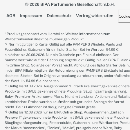
© 2026 BIPA Parfumerien Gesellschaft m.b.H.
AGB
Impressum
Datenschutz
Vertrag widerrufen
Cooki
* Produkt gesponsert vom Hersteller. Weitere Informationen zum
Werbetreibenden direkt beim jeweiligen Produkt.
*³ Nur mit gültiger jö Karte. Gültig auf alle PAMPERS Windeln, Pants und
Feuchttücher. Gutschein für ein tiptoi Starter-Set im Wert von 54.99 €,
einlösbar bis 30.09.2026. Nur ein Gutschein pro Einkauf einlösbar. Der
Sammelwert wird auf der Rechnung angedruckt. Gültig in allen BIPA Filialen
im Online Shop. Solange der Vorrat reicht. Abholung des tiptoi Starter Sets n
in der BIPA Filiale möglich. Bei Retournierung der PAMPERS Einkäufe ist au
das tiptoi Starter-Set in Originalverpackung zu retournieren, andernfalls wir
der Wert iHv 54.99 € einbehalten.
*⁴ Gültig bis 19.08.2026. Ausgenommen "Einfach Preiswert" gekennzeichnete
Produkte, mit SALE gekennzeichnete Produkte, Säuglingsanfangsnahrung,
Baby-Premium-Artikel sowie Pfand. Nicht mit anderen Aktionen und Rabatt
kombinierbar. Preise werden kaufmännisch gerundet. Solange der Vorrat
reicht. Bei 1+1 Aktionen ist das günstigste Produkt gratis.
*⁸ Gültig bis 12.08.2026 nur im BIPA Online Shop. Ausgenommen „Einfach
Preiswert“ gekennzeichnete Produkte, mit SALE gekennzeichnete Produkte,
Säuglingsanfangsnahrung, Fotoprodukte, Gutschein- und Wertkarten, Produ
der Marke “Accessories“, “Tonies“, “Mavie“, preisgebundene Ware, Baby