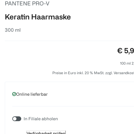
PANTENE PRO-V
Keratin Haarmaske
300 ml
Preis
€ 5,
100 ml 2
Preise in Euro inkl. 20 % MwSt. zzgl. Versandkos
Online lieferbar
In Filiale abholen
Verfügbarkeit prüfen