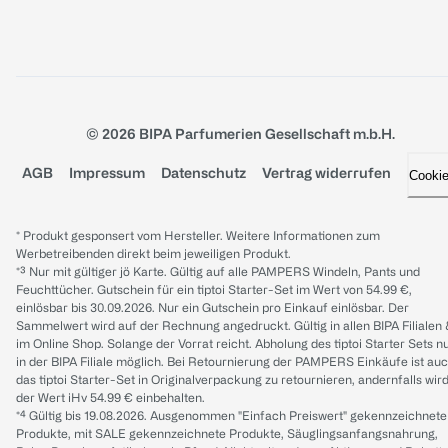
© 2026 BIPA Parfumerien Gesellschaft m.b.H.
AGB
Impressum
Datenschutz
Vertrag widerrufen
Cooki
* Produkt gesponsert vom Hersteller. Weitere Informationen zum
Werbetreibenden direkt beim jeweiligen Produkt.
*³ Nur mit gültiger jö Karte. Gültig auf alle PAMPERS Windeln, Pants und
Feuchttücher. Gutschein für ein tiptoi Starter-Set im Wert von 54.99 €,
einlösbar bis 30.09.2026. Nur ein Gutschein pro Einkauf einlösbar. Der
Sammelwert wird auf der Rechnung angedruckt. Gültig in allen BIPA Filialen
im Online Shop. Solange der Vorrat reicht. Abholung des tiptoi Starter Sets n
in der BIPA Filiale möglich. Bei Retournierung der PAMPERS Einkäufe ist au
das tiptoi Starter-Set in Originalverpackung zu retournieren, andernfalls wir
der Wert iHv 54.99 € einbehalten.
*⁴ Gültig bis 19.08.2026. Ausgenommen "Einfach Preiswert" gekennzeichnete
Produkte, mit SALE gekennzeichnete Produkte, Säuglingsanfangsnahrung,