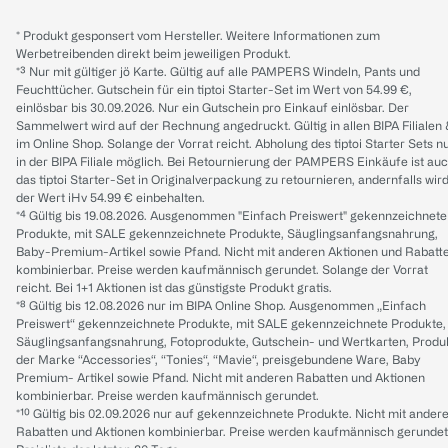
* Produkt gesponsert vom Hersteller. Weitere Informationen zum
Werbetreibenden direkt beim jeweiligen Produkt.
*³ Nur mit gültiger jö Karte. Gültig auf alle PAMPERS Windeln, Pants und
Feuchttücher. Gutschein für ein tiptoi Starter-Set im Wert von 54.99 €,
einlösbar bis 30.09.2026. Nur ein Gutschein pro Einkauf einlösbar. Der
Sammelwert wird auf der Rechnung angedruckt. Gültig in allen BIPA Filialen
im Online Shop. Solange der Vorrat reicht. Abholung des tiptoi Starter Sets n
in der BIPA Filiale möglich. Bei Retournierung der PAMPERS Einkäufe ist au
das tiptoi Starter-Set in Originalverpackung zu retournieren, andernfalls wir
der Wert iHv 54.99 € einbehalten.
*⁴ Gültig bis 19.08.2026. Ausgenommen "Einfach Preiswert" gekennzeichnete
Produkte, mit SALE gekennzeichnete Produkte, Säuglingsanfangsnahrung,
Baby-Premium-Artikel sowie Pfand. Nicht mit anderen Aktionen und Rabatt
kombinierbar. Preise werden kaufmännisch gerundet. Solange der Vorrat
reicht. Bei 1+1 Aktionen ist das günstigste Produkt gratis.
*⁸ Gültig bis 12.08.2026 nur im BIPA Online Shop. Ausgenommen „Einfach
Preiswert“ gekennzeichnete Produkte, mit SALE gekennzeichnete Produkte,
Säuglingsanfangsnahrung, Fotoprodukte, Gutschein- und Wertkarten, Produ
der Marke “Accessories“, “Tonies“, “Mavie“, preisgebundene Ware, Baby
Premium- Artikel sowie Pfand. Nicht mit anderen Rabatten und Aktionen
kombinierbar. Preise werden kaufmännisch gerundet.
*¹⁰ Gültig bis 02.09.2026 nur auf gekennzeichnete Produkte. Nicht mit ander
Rabatten und Aktionen kombinierbar. Preise werden kaufmännisch gerundet