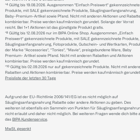
*⁴ Gültig bis 19.08.2026. Ausgenommen "Einfach Preiswert" gekennzeichnete
Produkte, mit SALE gekennzeichnete Produkte, Säuglingsanfangsnahrung,
Baby-Premium-Artikel sowie Pfand. Nicht mit anderen Aktionen und Rabatt
kombinierbar. Preise werden kaufmännisch gerundet. Solange der Vorrat
reicht. Bei 1+1 Aktionen ist das günstigste Produkt gratis.
*⁸ Gültig bis 12.08.2026 nur im BIPA Online Shop. Ausgenommen „Einfach
Preiswert“ gekennzeichnete Produkte, mit SALE gekennzeichnete Produkte,
Säuglingsanfangsnahrung, Fotoprodukte, Gutschein- und Wertkarten, Produ
der Marke “Accessories“, “Tonies“, “Mavie“, preisgebundene Ware, Baby
Premium- Artikel sowie Pfand. Nicht mit anderen Rabatten und Aktionen
kombinierbar. Preise werden kaufmännisch gerundet.
*¹⁰ Gültig bis 02.09.2026 nur auf gekennzeichnete Produkte. Nicht mit ander
Rabatten und Aktionen kombinierbar. Preise werden kaufmännisch gerundet
Preisliste der letzten 30 Tage
Aufgrund der EU-Richtlinie 2006/141/EG ist es nicht möglich auf
Säuglingsanfangsnahrung Rabatte oder andere Aktionen zu geben. Des
weiteren ist ebenfalls ein Sammeln von Punkten für Säuglingsanfangsnahru
nicht erlaubt und daher nicht möglich.
Bei weiteren Fragen wende dich bitte 
das
BIPA Kundenservice
.
MwSt. gesenkt