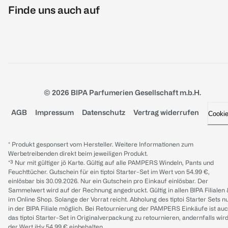
Finde uns auch auf
© 2026 BIPA Parfumerien Gesellschaft m.b.H.
AGB
Impressum
Datenschutz
Vertrag widerrufen
Cooki
* Produkt gesponsert vom Hersteller. Weitere Informationen zum
Werbetreibenden direkt beim jeweiligen Produkt.
*³ Nur mit gültiger jö Karte. Gültig auf alle PAMPERS Windeln, Pants und
Feuchttücher. Gutschein für ein tiptoi Starter-Set im Wert von 54.99 €,
einlösbar bis 30.09.2026. Nur ein Gutschein pro Einkauf einlösbar. Der
Sammelwert wird auf der Rechnung angedruckt. Gültig in allen BIPA Filialen
im Online Shop. Solange der Vorrat reicht. Abholung des tiptoi Starter Sets n
in der BIPA Filiale möglich. Bei Retournierung der PAMPERS Einkäufe ist au
das tiptoi Starter-Set in Originalverpackung zu retournieren, andernfalls wir
der Wert iHv 54.99 € einbehalten.