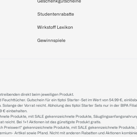
Geschenkgutscheine
Studentenrabatte
Wirkstoff Lexikon
Gewinnspiele
treibenden direkt beim jeweiligen Produkt.
d Feuchttücher. Gutschein für ein tiptoi Starter-Set im Wert von 54.99 €, einlö
. Solange der Vorrat reicht. Abholung des tiptoi Starter Sets nur in der BIPA Fil
9 € einbehalten.
ichnete Produkte, mit SALE gekennzeichnete Produkte, Säuglingsanfangsnahrun
reicht. Bei 1+1 Aktionen ist das günstigste Produkt gratis.
ach Preiswert“ gekennzeichnete Produkte, mit SALE gekennzeichnete Produkte,
remium- Artikel sowie Pfand. Nicht mit anderen Rabatten und Aktionen kombini