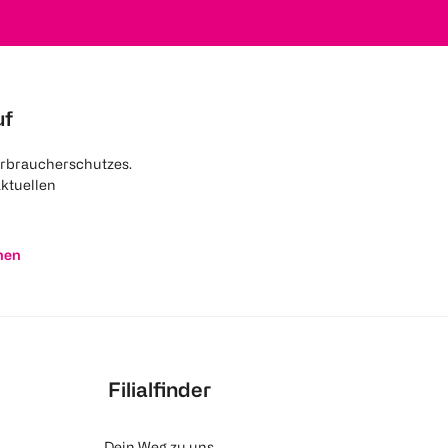
uf
rbraucherschutzes.
aktuellen
nen
Filialfinder
Dein Weg zu uns