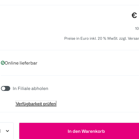
Pr
€ 
10
Preise in Euro inkl. 20 % MwSt. zzgl. Vers
Online lieferbar
In Filiale abholen
Verfügbarkeit prüfen
In den Warenkorb