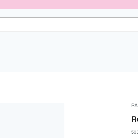
PA
R
50