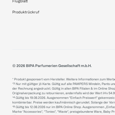
Flugblatt
Produktrückruf
© 2026 BIPA Parfumerien Gesellschaft m.b.H.
* Produkt gesponsert vom Hersteller. Weitere Informationen zum Werbe
*³ Nur mit gültiger jö Karte. Gültig auf alle PAMPERS Windeln, Pants un
der Rechnung angedruckt. Gültig in allen BIPA Filialen & im Online Shop
Originalverpackung zu retournieren, andernfalls wird der Wert iHv 54.9
*⁴ Gültig bis 19.08.2026. Ausgenommen "Einfach Preiswert" gekennze
kombinierbar. Preise werden kaufmännisch gerundet. Solange der Vorrat 
*⁸ Gültig bis 12.08.2026 nur im BIPA Online Shop. Ausgenommen „Einf
Marke “Accessories“, “Tonies“, “Mavie“, preisgebundene Ware, Baby P