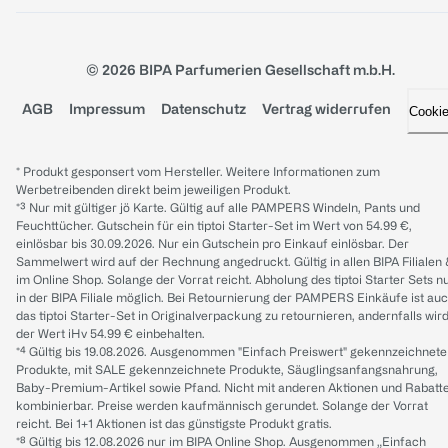
© 2026 BIPA Parfumerien Gesellschaft m.b.H.
AGB
Impressum
Datenschutz
Vertrag widerrufen
Cooki
* Produkt gesponsert vom Hersteller. Weitere Informationen zum
Werbetreibenden direkt beim jeweiligen Produkt.
*³ Nur mit gültiger jö Karte. Gültig auf alle PAMPERS Windeln, Pants und
Feuchttücher. Gutschein für ein tiptoi Starter-Set im Wert von 54.99 €,
einlösbar bis 30.09.2026. Nur ein Gutschein pro Einkauf einlösbar. Der
Sammelwert wird auf der Rechnung angedruckt. Gültig in allen BIPA Filialen
im Online Shop. Solange der Vorrat reicht. Abholung des tiptoi Starter Sets n
in der BIPA Filiale möglich. Bei Retournierung der PAMPERS Einkäufe ist au
das tiptoi Starter-Set in Originalverpackung zu retournieren, andernfalls wir
der Wert iHv 54.99 € einbehalten.
*⁴ Gültig bis 19.08.2026. Ausgenommen "Einfach Preiswert" gekennzeichnete
Produkte, mit SALE gekennzeichnete Produkte, Säuglingsanfangsnahrung,
Baby-Premium-Artikel sowie Pfand. Nicht mit anderen Aktionen und Rabatt
kombinierbar. Preise werden kaufmännisch gerundet. Solange der Vorrat
reicht. Bei 1+1 Aktionen ist das günstigste Produkt gratis.
*⁸ Gültig bis 12.08.2026 nur im BIPA Online Shop. Ausgenommen „Einfach