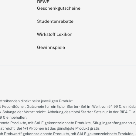
REWE
Geschenkgutscheine
Studentenrabatte
Wirkstoff Lexikon
Gewinnspiele
treibenden direkt beim jeweiligen Produkt.
d Feuchttücher. Gutschein für ein tiptoi Starter-Set im Wert von 54.99 €, einlö
. Solange der Vorrat reicht. Abholung des tiptoi Starter Sets nur in der BIPA Fil
9 € einbehalten.
ichnete Produkte, mit SALE gekennzeichnete Produkte, Säuglingsanfangsnahrun
reicht. Bei 1+1 Aktionen ist das günstigste Produkt gratis.
ach Preiswert“ gekennzeichnete Produkte, mit SALE gekennzeichnete Produkte,