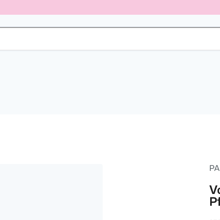
PA
V
P