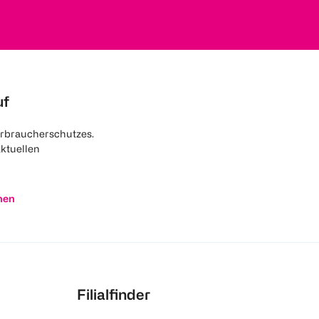
uf
rbraucherschutzes.
aktuellen
nen
Filialfinder