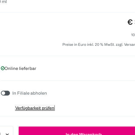
0 ml
Pr
€ 
10
Preise in Euro inkl. 20 % MwSt. zzgl. Vers
Online lieferbar
In Filiale abholen
Verfügbarkeit prüfen
In den Warenkorb