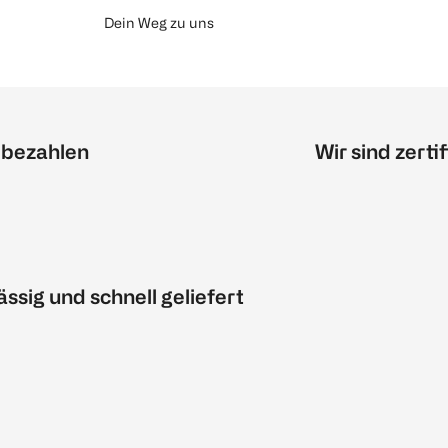
Dein Weg zu uns
 bezahlen
Wir sind zertif
ässig und schnell geliefert