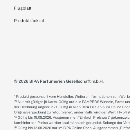
Flugblatt
Produktrückruf
© 2026 BIPA Parfumerien Gesellschaft m.b.H.
* Produkt gesponsert vom Hersteller. Weitere Informationen zum Werbe
*³ Nur mit gültiger jö Karte. Gültig auf alle PAMPERS Windeln, Pants un
der Rechnung angedruckt. Gültig in allen BIPA Filialen & im Online Shop
Originalverpackung zu retournieren, andernfalls wird der Wert iHv 54.9
*⁴ Gültig bis 19.08.2026. Ausgenommen "Einfach Preiswert" gekennze
kombinierbar. Preise werden kaufmännisch gerundet. Solange der Vorrat 
*⁸ Gültig bis 12.08.2026 nur im BIPA Online Shop. Ausgenommen „Einf