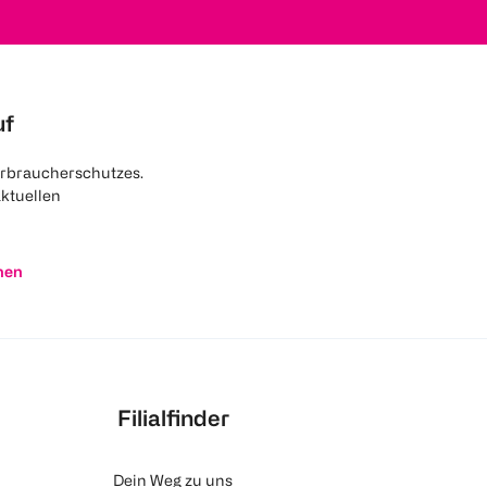
uf
rbraucherschutzes.
aktuellen
nen
Filialfinder
Dein Weg zu uns