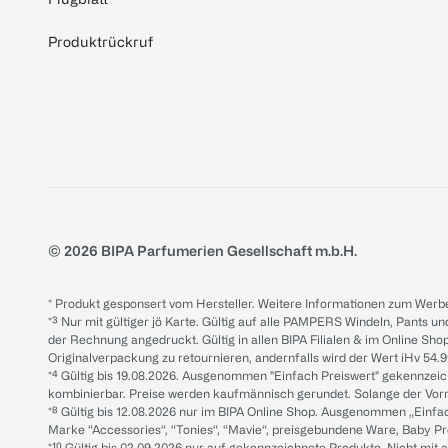
Produktrückruf
© 2026 BIPA Parfumerien Gesellschaft m.b.H.
* Produkt gesponsert vom Hersteller. Weitere Informationen zum Werbe
*³ Nur mit gültiger jö Karte. Gültig auf alle PAMPERS Windeln, Pants un
der Rechnung angedruckt. Gültig in allen BIPA Filialen & im Online Shop
Originalverpackung zu retournieren, andernfalls wird der Wert iHv 54.9
*⁴ Gültig bis 19.08.2026. Ausgenommen "Einfach Preiswert" gekennze
kombinierbar. Preise werden kaufmännisch gerundet. Solange der Vorrat 
*⁸ Gültig bis 12.08.2026 nur im BIPA Online Shop. Ausgenommen „Einf
Marke “Accessories“, “Tonies“, “Mavie“, preisgebundene Ware, Baby P
*¹⁰ Gültig bis 02.09.2026 nur auf gekennzeichnete Produkte. Nicht mi