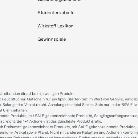
Studentenrabatte
Wirkstoff Lexikon
Gewinnspiele
treibenden direkt beim jeweiligen Produkt.
d Feuchttücher. Gutschein für ein tiptoi Starter-Set im Wert von 54.99 €, einlö
. Solange der Vorrat reicht. Abholung des tiptoi Starter Sets nur in der BIPA Fil
9 € einbehalten.
ichnete Produkte, mit SALE gekennzeichnete Produkte, Säuglingsanfangsnahrun
reicht. Bei 1+1 Aktionen ist das günstigste Produkt gratis.
ach Preiswert“ gekennzeichnete Produkte, mit SALE gekennzeichnete Produkte,
remium- Artikel sowie Pfand. Nicht mit anderen Rabatten und Aktionen kombini
t anderen Rabatten und Aktionen kombinierbar. Preise werden kaufmännisch ger