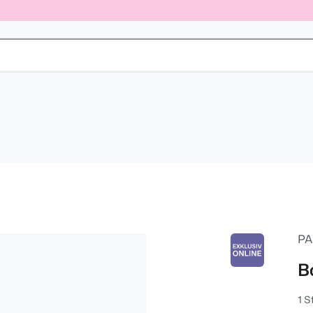
PA
B
1 S