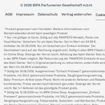
© 2026 BIPA Parfumerien Gesellschaft m.b.H.
AGB
Impressum
Datenschutz
Vertrag widerrufen
Cooki
* Produkt gesponsert vom Hersteller. Weitere Informationen zum
Werbetreibenden direkt beim jeweiligen Produkt.
*³ Nur mit gültiger jö Karte. Gültig auf alle PAMPERS Windeln, Pants und
Feuchttücher. Gutschein für ein tiptoi Starter-Set im Wert von 54.99 €,
einlösbar bis 30.09.2026. Nur ein Gutschein pro Einkauf einlösbar. Der
Sammelwert wird auf der Rechnung angedruckt. Gültig in allen BIPA Filialen
im Online Shop. Solange der Vorrat reicht. Abholung des tiptoi Starter Sets n
in der BIPA Filiale möglich. Bei Retournierung der PAMPERS Einkäufe ist au
das tiptoi Starter-Set in Originalverpackung zu retournieren, andernfalls wir
der Wert iHv 54.99 € einbehalten.
*⁴ Gültig bis 19.08.2026. Ausgenommen "Einfach Preiswert" gekennzeichnete
Produkte, mit SALE gekennzeichnete Produkte, Säuglingsanfangsnahrung,
Baby-Premium-Artikel sowie Pfand. Nicht mit anderen Aktionen und Rabatt
kombinierbar. Preise werden kaufmännisch gerundet. Solange der Vorrat
reicht. Bei 1+1 Aktionen ist das günstigste Produkt gratis.
*⁸ Gültig bis 12.08.2026 nur im BIPA Online Shop. Ausgenommen „Einfach
Preiswert“ gekennzeichnete Produkte, mit SALE gekennzeichnete Produkte,
Säuglingsanfangsnahrung, Fotoprodukte, Gutschein- und Wertkarten, Produ
der Marke “Accessories“, “Tonies“, “Mavie“, preisgebundene Ware, Baby