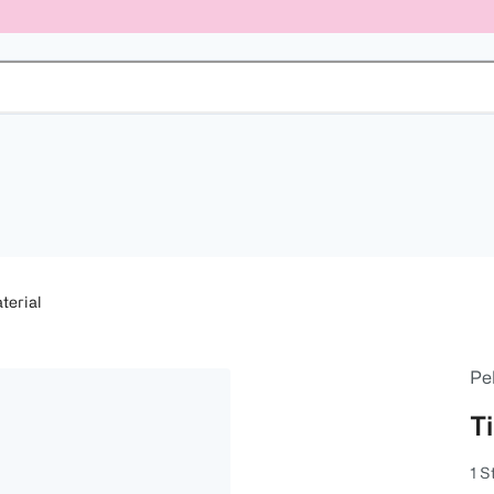
terial
Pe
Ti
1 S