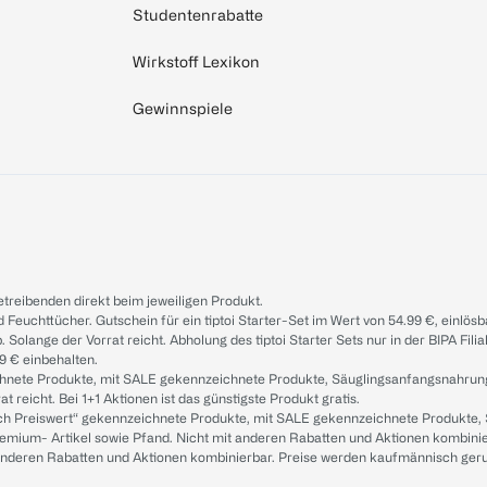
Studentenrabatte
Wirkstoff Lexikon
Gewinnspiele
treibenden direkt beim jeweiligen Produkt.
d Feuchttücher. Gutschein für ein tiptoi Starter-Set im Wert von 54.99 €, einlö
. Solange der Vorrat reicht. Abholung des tiptoi Starter Sets nur in der BIPA Fil
9 € einbehalten.
ichnete Produkte, mit SALE gekennzeichnete Produkte, Säuglingsanfangsnahrun
reicht. Bei 1+1 Aktionen ist das günstigste Produkt gratis.
ach Preiswert“ gekennzeichnete Produkte, mit SALE gekennzeichnete Produkte,
remium- Artikel sowie Pfand. Nicht mit anderen Rabatten und Aktionen kombini
t anderen Rabatten und Aktionen kombinierbar. Preise werden kaufmännisch ger