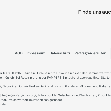
Finde uns auc
AGB
Impressum
Datenschutz
Vertrag widerrufen
sbar bis 30.09.2026. Nur ein Gutschein pro Einkauf einlösbar. Der Sammelwert wir
iale möglich. Bei Retournierung der PAMPERS Einkäufe ist auch das tiptoi Starter
g, Baby-Premium-Artikel sowie Pfand. Nicht mit anderen Aktionen und Rabatte
 Säuglingsanfangsnahrung, Fotoprodukte, Gutschein- und Wertkarten, Produkte
erbar. Preise werden kaufmännisch gerundet.
undet.