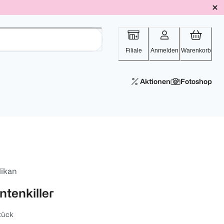
Filiale
Anmelden
Warenkorb
Aktionen
Fotoshop
likan
ntenkiller
tück