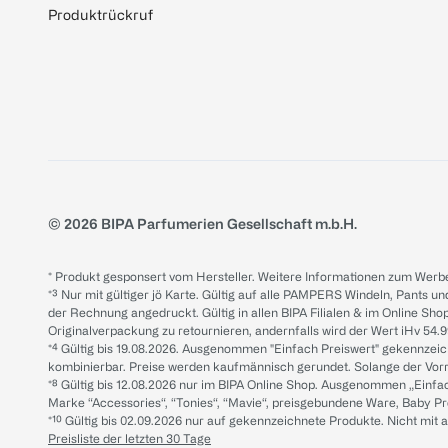
Produktrückruf
© 2026 BIPA Parfumerien Gesellschaft m.b.H.
* Produkt gesponsert vom Hersteller. Weitere Informationen zum Werbe
*³ Nur mit gültiger jö Karte. Gültig auf alle PAMPERS Windeln, Pants un
der Rechnung angedruckt. Gültig in allen BIPA Filialen & im Online Shop
Originalverpackung zu retournieren, andernfalls wird der Wert iHv 54.9
*⁴ Gültig bis 19.08.2026. Ausgenommen "Einfach Preiswert" gekennze
kombinierbar. Preise werden kaufmännisch gerundet. Solange der Vorrat 
*⁸ Gültig bis 12.08.2026 nur im BIPA Online Shop. Ausgenommen „Einf
Marke “Accessories“, “Tonies“, “Mavie“, preisgebundene Ware, Baby P
*¹⁰ Gültig bis 02.09.2026 nur auf gekennzeichnete Produkte. Nicht mi
Preisliste der letzten 30 Tage