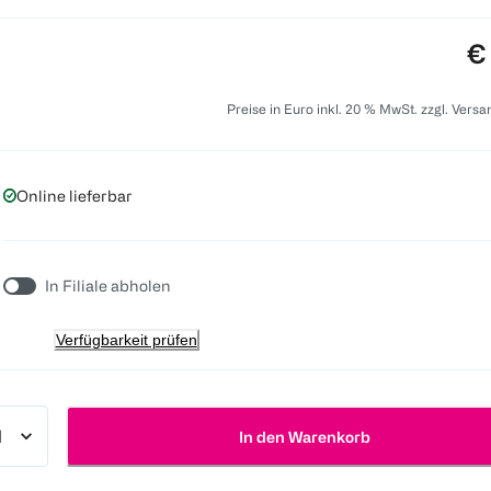
Pr
€
Preise in Euro inkl. 20 % MwSt. zzgl. Vers
Online lieferbar
In Filiale abholen
Verfügbarkeit prüfen
In den Warenkorb