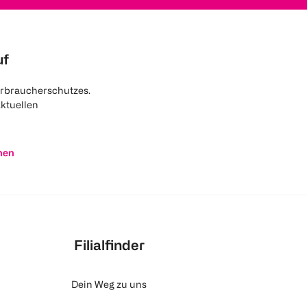
uf
rbraucherschutzes.
aktuellen
nen
Filialfinder
Dein Weg zu uns