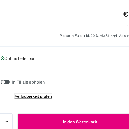
P
€
1
Preise in Euro inkl. 20 % MwSt. zzgl. Vers
Online lieferbar
In Filiale abholen
Verfügbarkeit prüfen
In den Warenkorb