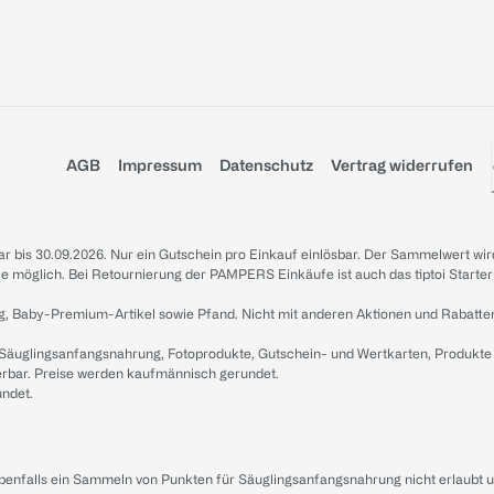
AGB
Impressum
Datenschutz
Vertrag widerrufen
sbar bis 30.09.2026. Nur ein Gutschein pro Einkauf einlösbar. Der Sammelwert wir
iale möglich. Bei Retournierung der PAMPERS Einkäufe ist auch das tiptoi Starter
g, Baby-Premium-Artikel sowie Pfand. Nicht mit anderen Aktionen und Rabatte
 Säuglingsanfangsnahrung, Fotoprodukte, Gutschein- und Wertkarten, Produkte
erbar. Preise werden kaufmännisch gerundet.
undet.
ebenfalls ein Sammeln von Punkten für Säuglingsanfangsnahrung nicht erlaubt 