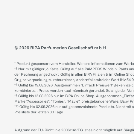
© 2026 BIPA Parfumerien Gesellschaft m.b.H.
* Produkt gesponsert vom Hersteller. Weitere Informationen zum Werbe
*³ Nur mit gültiger jö Karte. Gültig auf alle PAMPERS Windeln, Pants un
der Rechnung angedruckt. Gültig in allen BIPA Filialen & im Online Shop
Originalverpackung zu retournieren, andernfalls wird der Wert iHv 54.9
*⁴ Gültig bis 19.08.2026. Ausgenommen "Einfach Preiswert" gekennze
kombinierbar. Preise werden kaufmännisch gerundet. Solange der Vorrat 
*⁸ Gültig bis 12.08.2026 nur im BIPA Online Shop. Ausgenommen „Einf
Marke “Accessories“, “Tonies“, “Mavie“, preisgebundene Ware, Baby P
*¹⁰ Gültig bis 02.09.2026 nur auf gekennzeichnete Produkte. Nicht mi
Preisliste der letzten 30 Tage
Aufgrund der EU-Richtlinie 2006/141/EG ist es nicht möglich auf Säug