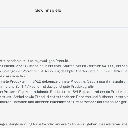
Gewinnspiele
treibenden direkt beim jeweiligen Produkt.
d Feuchttücher. Gutschein für ein tiptoi Starter-Set im Wert von 54.99 €, einlö
. Solange der Vorrat reicht. Abholung des tiptoi Starter Sets nur in der BIPA Fil
9 € einbehalten.
ichnete Produkte, mit SALE gekennzeichnete Produkte, Säuglingsanfangsnahrun
reicht. Bei 1+1 Aktionen ist das günstigste Produkt gratis.
ach Preiswert“ gekennzeichnete Produkte, mit SALE gekennzeichnete Produkte,
remium- Artikel sowie Pfand. Nicht mit anderen Rabatten und Aktionen kombini
t anderen Rabatten und Aktionen kombinierbar. Preise werden kaufmännisch ger
lingsanfangsnahrung Rabatte oder andere Aktionen zu geben. Des weiteren ist 