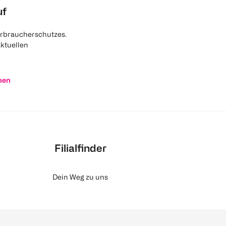
uf
rbraucherschutzes.
aktuellen
nen
Filialfinder
Dein Weg zu uns