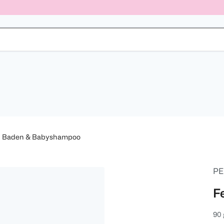
Baden & Babyshampoo
PE
F
90 