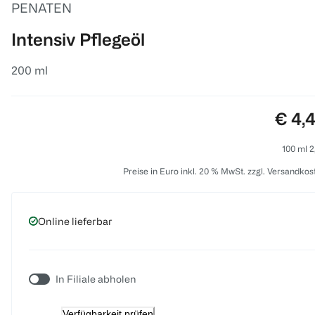
PENATEN
Intensiv Pflegeöl
200 ml
Preis
€ 4,
100 ml 2
Preise in Euro inkl. 20 % MwSt. zzgl. Versandkos
Online lieferbar
In Filiale abholen
Verfügbarkeit prüfen