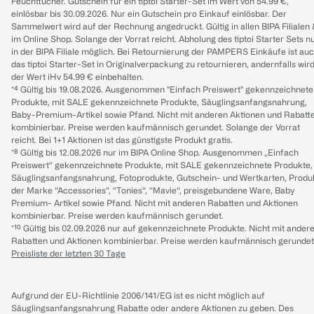
Feuchttücher. Gutschein für ein tiptoi Starter-Set im Wert von 54.99 €,
einlösbar bis 30.09.2026. Nur ein Gutschein pro Einkauf einlösbar. Der
Sammelwert wird auf der Rechnung angedruckt. Gültig in allen BIPA Filialen
im Online Shop. Solange der Vorrat reicht. Abholung des tiptoi Starter Sets n
in der BIPA Filiale möglich. Bei Retournierung der PAMPERS Einkäufe ist au
das tiptoi Starter-Set in Originalverpackung zu retournieren, andernfalls wir
der Wert iHv 54.99 € einbehalten.
*⁴ Gültig bis 19.08.2026. Ausgenommen "Einfach Preiswert" gekennzeichnete
Produkte, mit SALE gekennzeichnete Produkte, Säuglingsanfangsnahrung,
Baby-Premium-Artikel sowie Pfand. Nicht mit anderen Aktionen und Rabatt
kombinierbar. Preise werden kaufmännisch gerundet. Solange der Vorrat
reicht. Bei 1+1 Aktionen ist das günstigste Produkt gratis.
*⁸ Gültig bis 12.08.2026 nur im BIPA Online Shop. Ausgenommen „Einfach
Preiswert“ gekennzeichnete Produkte, mit SALE gekennzeichnete Produkte,
Säuglingsanfangsnahrung, Fotoprodukte, Gutschein- und Wertkarten, Produ
der Marke “Accessories“, “Tonies“, “Mavie“, preisgebundene Ware, Baby
Premium- Artikel sowie Pfand. Nicht mit anderen Rabatten und Aktionen
kombinierbar. Preise werden kaufmännisch gerundet.
*¹⁰ Gültig bis 02.09.2026 nur auf gekennzeichnete Produkte. Nicht mit ander
Rabatten und Aktionen kombinierbar. Preise werden kaufmännisch gerundet
Preisliste der letzten 30 Tage
Aufgrund der EU-Richtlinie 2006/141/EG ist es nicht möglich auf
Säuglingsanfangsnahrung Rabatte oder andere Aktionen zu geben. Des