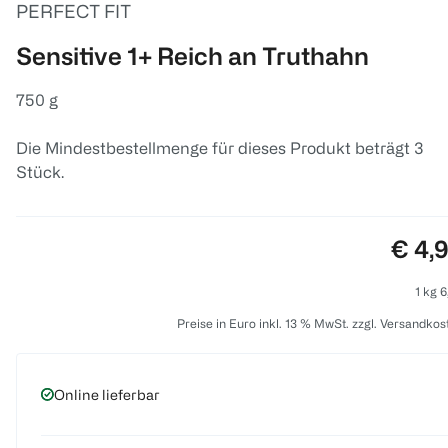
PERFECT FIT
Sensitive 1+ Reich an Truthahn
750 g
Die Mindestbestellmenge für dieses Produkt beträgt 3
Stück.
Preis
€ 4,
1 kg 6
Preise in Euro inkl. 13 % MwSt. zzgl. Versandkos
Online lieferbar