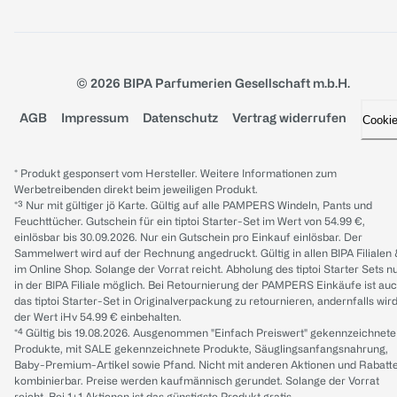
© 2026 BIPA Parfumerien Gesellschaft m.b.H.
AGB
Impressum
Datenschutz
Vertrag widerrufen
Cooki
* Produkt gesponsert vom Hersteller. Weitere Informationen zum
Werbetreibenden direkt beim jeweiligen Produkt.
*³ Nur mit gültiger jö Karte. Gültig auf alle PAMPERS Windeln, Pants und
Feuchttücher. Gutschein für ein tiptoi Starter-Set im Wert von 54.99 €,
einlösbar bis 30.09.2026. Nur ein Gutschein pro Einkauf einlösbar. Der
Sammelwert wird auf der Rechnung angedruckt. Gültig in allen BIPA Filialen
im Online Shop. Solange der Vorrat reicht. Abholung des tiptoi Starter Sets n
in der BIPA Filiale möglich. Bei Retournierung der PAMPERS Einkäufe ist au
das tiptoi Starter-Set in Originalverpackung zu retournieren, andernfalls wir
der Wert iHv 54.99 € einbehalten.
*⁴ Gültig bis 19.08.2026. Ausgenommen "Einfach Preiswert" gekennzeichnete
Produkte, mit SALE gekennzeichnete Produkte, Säuglingsanfangsnahrung,
Baby-Premium-Artikel sowie Pfand. Nicht mit anderen Aktionen und Rabatt
kombinierbar. Preise werden kaufmännisch gerundet. Solange der Vorrat
reicht. Bei 1+1 Aktionen ist das günstigste Produkt gratis.