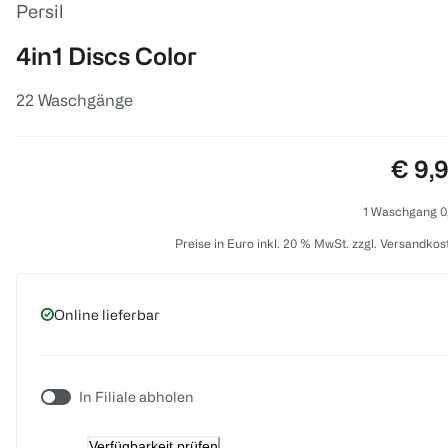
Persil
4in1 Discs Color
22 Waschgänge
Preis
€ 9,
1 Waschgang 0
Preise in Euro inkl. 20 % MwSt. zzgl. Versandkos
Online lieferbar
In Filiale abholen
Verfügbarkeit prüfen