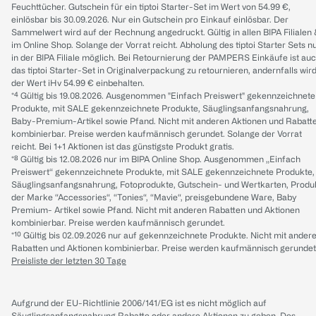
Feuchttücher. Gutschein für ein tiptoi Starter-Set im Wert von 54.99 €,
einlösbar bis 30.09.2026. Nur ein Gutschein pro Einkauf einlösbar. Der
Sammelwert wird auf der Rechnung angedruckt. Gültig in allen BIPA Filialen
im Online Shop. Solange der Vorrat reicht. Abholung des tiptoi Starter Sets n
in der BIPA Filiale möglich. Bei Retournierung der PAMPERS Einkäufe ist au
das tiptoi Starter-Set in Originalverpackung zu retournieren, andernfalls wir
der Wert iHv 54.99 € einbehalten.
*⁴ Gültig bis 19.08.2026. Ausgenommen "Einfach Preiswert" gekennzeichnete
Produkte, mit SALE gekennzeichnete Produkte, Säuglingsanfangsnahrung,
Baby-Premium-Artikel sowie Pfand. Nicht mit anderen Aktionen und Rabatt
kombinierbar. Preise werden kaufmännisch gerundet. Solange der Vorrat
reicht. Bei 1+1 Aktionen ist das günstigste Produkt gratis.
*⁸ Gültig bis 12.08.2026 nur im BIPA Online Shop. Ausgenommen „Einfach
Preiswert“ gekennzeichnete Produkte, mit SALE gekennzeichnete Produkte,
Säuglingsanfangsnahrung, Fotoprodukte, Gutschein- und Wertkarten, Produ
der Marke “Accessories“, “Tonies“, “Mavie“, preisgebundene Ware, Baby
Premium- Artikel sowie Pfand. Nicht mit anderen Rabatten und Aktionen
kombinierbar. Preise werden kaufmännisch gerundet.
*¹⁰ Gültig bis 02.09.2026 nur auf gekennzeichnete Produkte. Nicht mit ander
Rabatten und Aktionen kombinierbar. Preise werden kaufmännisch gerundet
Preisliste der letzten 30 Tage
Aufgrund der EU-Richtlinie 2006/141/EG ist es nicht möglich auf
Säuglingsanfangsnahrung Rabatte oder andere Aktionen zu geben. Des