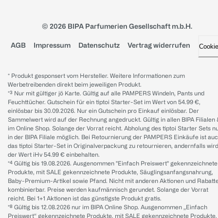
© 2026 BIPA Parfumerien Gesellschaft m.b.H.
AGB
Impressum
Datenschutz
Vertrag widerrufen
Cooki
* Produkt gesponsert vom Hersteller. Weitere Informationen zum
Werbetreibenden direkt beim jeweiligen Produkt.
*³ Nur mit gültiger jö Karte. Gültig auf alle PAMPERS Windeln, Pants und
Feuchttücher. Gutschein für ein tiptoi Starter-Set im Wert von 54.99 €,
einlösbar bis 30.09.2026. Nur ein Gutschein pro Einkauf einlösbar. Der
Sammelwert wird auf der Rechnung angedruckt. Gültig in allen BIPA Filialen
im Online Shop. Solange der Vorrat reicht. Abholung des tiptoi Starter Sets n
in der BIPA Filiale möglich. Bei Retournierung der PAMPERS Einkäufe ist au
das tiptoi Starter-Set in Originalverpackung zu retournieren, andernfalls wir
der Wert iHv 54.99 € einbehalten.
*⁴ Gültig bis 19.08.2026. Ausgenommen "Einfach Preiswert" gekennzeichnete
Produkte, mit SALE gekennzeichnete Produkte, Säuglingsanfangsnahrung,
Baby-Premium-Artikel sowie Pfand. Nicht mit anderen Aktionen und Rabatt
kombinierbar. Preise werden kaufmännisch gerundet. Solange der Vorrat
reicht. Bei 1+1 Aktionen ist das günstigste Produkt gratis.
*⁸ Gültig bis 12.08.2026 nur im BIPA Online Shop. Ausgenommen „Einfach
Preiswert“ gekennzeichnete Produkte, mit SALE gekennzeichnete Produkte,