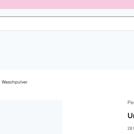
Waschpulver
Per
U
28