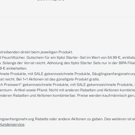
treibenden direkt beim jeweiligen Produkt.
d Feuchttücher. Gutschein für ein tiptoi Starter-Set im Wert von 54.99 €, einlö
. Solange der Vorrat reicht. Abholung des tiptoi Starter Sets nur in der BIPA Fil
9 € einbehalten.
ichnete Produkte, mit SALE gekennzeichnete Produkte, Säuglingsanfangsnahrun
reicht. Bei 1+1 Aktionen ist das günstigste Produkt gratis.
ach Preiswert“ gekennzeichnete Produkte, mit SALE gekennzeichnete Produkte,
remium- Artikel sowie Pfand. Nicht mit anderen Rabatten und Aktionen kombini
t anderen Rabatten und Aktionen kombinierbar. Preise werden kaufmännisch ger
lingsanfangsnahrung Rabatte oder andere Aktionen zu geben. Des weiteren ist 
 Kundenservice
.