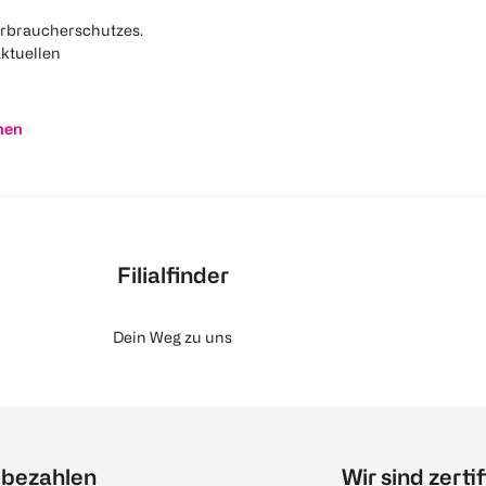
rbraucherschutzes.
aktuellen
nen
Filialfinder
Dein Weg zu uns
 bezahlen
Wir sind zertif