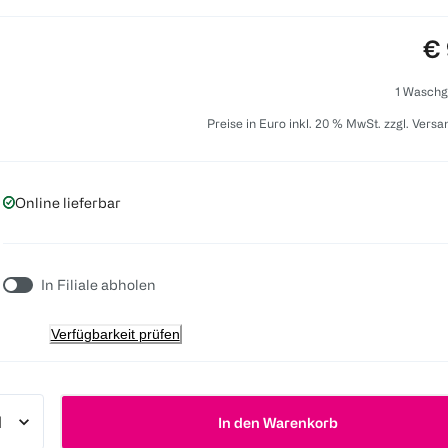
Pr
€ 
1 Waschg
Preise in Euro inkl. 20 % MwSt. zzgl. Vers
Online lieferbar
In Filiale abholen
Verfügbarkeit prüfen
In den Warenkorb