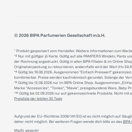
© 2026 BIPA Parfumerien Gesellschaft m.b.H.
* Produkt gesponsert vom Hersteller. Weitere Informationen zum Werbe
*³ Nur mit gültiger jö Karte. Gültig auf alle PAMPERS Windeln, Pants un
der Rechnung angedruckt. Gültig in allen BIPA Filialen & im Online Shop
Originalverpackung zu retournieren, andernfalls wird der Wert iHv 54.9
*⁴ Gültig bis 19.08.2026. Ausgenommen "Einfach Preiswert" gekennze
kombinierbar. Preise werden kaufmännisch gerundet. Solange der Vorrat 
*⁸ Gültig bis 12.08.2026 nur im BIPA Online Shop. Ausgenommen „Einf
Marke “Accessories“, “Tonies“, “Mavie“, preisgebundene Ware, Baby P
*¹⁰ Gültig bis 02.09.2026 nur auf gekennzeichnete Produkte. Nicht mi
Preisliste der letzten 30 Tage
Aufgrund der EU-Richtlinie 2006/141/EG ist es nicht möglich auf Säug
daher nicht möglich.
Bei weiteren Fragen wende dich bitte an das
BIPA
MwSt. gesenkt