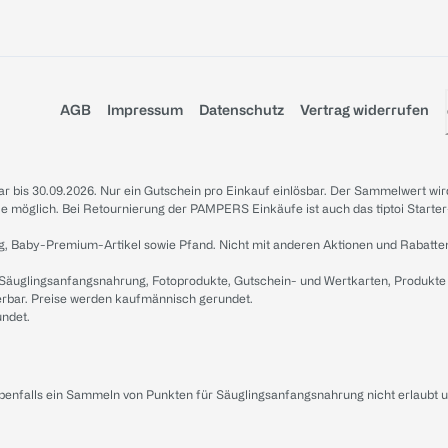
AGB
Impressum
Datenschutz
Vertrag widerrufen
sbar bis 30.09.2026. Nur ein Gutschein pro Einkauf einlösbar. Der Sammelwert wir
iale möglich. Bei Retournierung der PAMPERS Einkäufe ist auch das tiptoi Starter
g, Baby-Premium-Artikel sowie Pfand. Nicht mit anderen Aktionen und Rabatte
 Säuglingsanfangsnahrung, Fotoprodukte, Gutschein- und Wertkarten, Produkte
erbar. Preise werden kaufmännisch gerundet.
undet.
ebenfalls ein Sammeln von Punkten für Säuglingsanfangsnahrung nicht erlaubt 