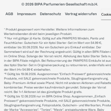
© 2026 BIPA Parfumerien Gesellschaft m.b.H.
AGB
Impressum
Datenschutz
Vertrag widerrufen
Cooki
* Produkt gesponsert vom Hersteller. Weitere Informationen zum
Werbetreibenden direkt beim jeweiligen Produkt.
*³ Nur mit gültiger jö Karte. Gültig auf alle PAMPERS Windeln, Pants und
Feuchttücher. Gutschein für ein tiptoi Starter-Set im Wert von 54.99 €,
einlösbar bis 30.09.2026. Nur ein Gutschein pro Einkauf einlösbar. Der
Sammelwert wird auf der Rechnung angedruckt. Gültig in allen BIPA Filialen
im Online Shop. Solange der Vorrat reicht. Abholung des tiptoi Starter Sets n
in der BIPA Filiale möglich. Bei Retournierung der PAMPERS Einkäufe ist au
das tiptoi Starter-Set in Originalverpackung zu retournieren, andernfalls wir
der Wert iHv 54.99 € einbehalten.
*⁴ Gültig bis 19.08.2026. Ausgenommen "Einfach Preiswert" gekennzeichnete
Produkte, mit SALE gekennzeichnete Produkte, Säuglingsanfangsnahrung,
Baby-Premium-Artikel sowie Pfand. Nicht mit anderen Aktionen und Rabatt
kombinierbar. Preise werden kaufmännisch gerundet. Solange der Vorrat
reicht. Bei 1+1 Aktionen ist das günstigste Produkt gratis.
*⁸ Gültig bis 12.08.2026 nur im BIPA Online Shop. Ausgenommen „Einfach
Preiswert“ gekennzeichnete Produkte, mit SALE gekennzeichnete Produkte,
Säuglingsanfangsnahrung, Fotoprodukte, Gutschein- und Wertkarten, Produ
der Marke “Accessories“, “Tonies“, “Mavie“, preisgebundene Ware, Baby