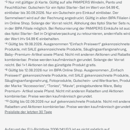
*³ Nur mit gültiger jö Karte. Gültig auf alle PAMPERS Windeln, Pants und
Feuchttücher. Gutschein für ein tiptoi Starter-Set im Wert von 54.99 €,
einlösbar bis 30.09.2026. Nur ein Gutschein pro Einkauf einlösbar. Der
Sammelwert wird auf der Rechnung angedruckt. Gültig in allen BIPA Filialen
im Online Shop. Solange der Vorrat reicht. Abholung des tiptoi Starter Sets n
in der BIPA Filiale möglich. Bei Retournierung der PAMPERS Einkäufe ist au
das tiptoi Starter-Set in Originalverpackung zu retournieren, andernfalls wir
der Wert iHv 54.99 € einbehalten.
*⁴ Gültig bis 19.08.2026. Ausgenommen "Einfach Preiswert" gekennzeichnete
Produkte, mit SALE gekennzeichnete Produkte, Säuglingsanfangsnahrung,
Baby-Premium-Artikel sowie Pfand. Nicht mit anderen Aktionen und Rabatt
kombinierbar. Preise werden kaufmännisch gerundet. Solange der Vorrat
reicht. Bei 1+1 Aktionen ist das günstigste Produkt gratis.
*⁸ Gültig bis 12.08.2026 nur im BIPA Online Shop. Ausgenommen „Einfach
Preiswert“ gekennzeichnete Produkte, mit SALE gekennzeichnete Produkte,
Säuglingsanfangsnahrung, Fotoprodukte, Gutschein- und Wertkarten, Produ
der Marke “Accessories“, “Tonies“, “Mavie“, preisgebundene Ware, Baby
Premium- Artikel sowie Pfand. Nicht mit anderen Rabatten und Aktionen
kombinierbar. Preise werden kaufmännisch gerundet.
*¹⁰ Gültig bis 02.09.2026 nur auf gekennzeichnete Produkte. Nicht mit ander
Rabatten und Aktionen kombinierbar. Preise werden kaufmännisch gerundet
Preisliste der letzten 30 Tage
Aufgrund der EU-Richtlinie 2006/141/EG ist es nicht möglich auf