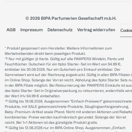
© 2026 BIPA Parfumerien Gesellschaft m.b.H.
AGB
Impressum
Datenschutz
Vertrag widerrufen
Cooki
* Produkt gesponsert vom Hersteller. Weitere Informationen zum
Werbetreibenden direkt beim jeweiligen Produkt.
*³ Nur mit gültiger jö Karte. Gültig auf alle PAMPERS Windeln, Pants und
Feuchttücher. Gutschein für ein tiptoi Starter-Set im Wert von 54.99 €,
einlösbar bis 30.09.2026. Nur ein Gutschein pro Einkauf einlösbar. Der
Sammelwert wird auf der Rechnung angedruckt. Gültig in allen BIPA Filialen
im Online Shop. Solange der Vorrat reicht. Abholung des tiptoi Starter Sets n
in der BIPA Filiale möglich. Bei Retournierung der PAMPERS Einkäufe ist au
das tiptoi Starter-Set in Originalverpackung zu retournieren, andernfalls wir
der Wert iHv 54.99 € einbehalten.
*⁴ Gültig bis 19.08.2026. Ausgenommen "Einfach Preiswert" gekennzeichnete
Produkte, mit SALE gekennzeichnete Produkte, Säuglingsanfangsnahrung,
Baby-Premium-Artikel sowie Pfand. Nicht mit anderen Aktionen und Rabatt
kombinierbar. Preise werden kaufmännisch gerundet. Solange der Vorrat
reicht. Bei 1+1 Aktionen ist das günstigste Produkt gratis.
*⁸ Gültig bis 12.08.2026 nur im BIPA Online Shop. Ausgenommen „Einfach