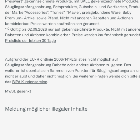
Preiswert“ gekennzeichnete Produkte, mit SALE gekennzeichnete Produkte,
Säuglingsanfangsnahrung, Fotoprodukte, Gutschein- und Wertkarten, Produ
der Marke “Accessories“, “Tonies“, “Mavie“, preisgebundene Ware, Baby
Premium- Artikel sowie Pfand. Nicht mit anderen Rabatten und Aktionen
kombinierbar. Preise werden kaufmännisch gerundet.
*¹⁰ Gültig bis 02.09.2026 nur auf gekennzeichnete Produkte. Nicht mit ander
Rabatten und Aktionen kombinierbar. Preise werden kaufmännisch gerundet
Preisliste der letzten 30 Tage
Aufgrund der EU-Richtlinie 2006/141/EG ist es nicht möglich auf
Säuglingsanfangsnahrung Rabatte oder andere Aktionen zu geben. Des
weiteren ist ebenfalls ein Sammeln von Punkten für Säuglingsanfangsnahru
nicht erlaubt und daher nicht möglich.
Bei weiteren Fragen wende dich bitte 
das
BIPA Kundenservice
.
MwSt. gesenkt
Meldung möglicher illegaler Inhalte