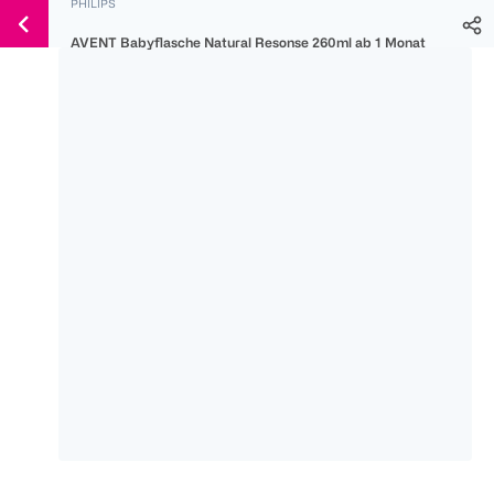
PHILIPS
Weiter
Für
Für
Für
zum
AVENT Babyflasche Natural Resonse 260ml ab 1 Monat
300 Ös
500 Ös
150 Ös
Inhalt
-20%
-10%
-15%