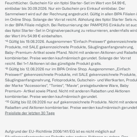
Feuchttücher. Gutschein für ein tiptoi Starter-Set im Wert von 54.99 €,
einlösbar bis 30.09.2026. Nur ein Gutschein pro Einkauf einlösbar. Der
Sammelwert wird auf der Rechnung angedruckt. Gültig in allen BIPA Filialen
im Online Shop. Solange der Vorrat reicht. Abholung des tiptoi Starter Sets n
in der BIPA Filiale möglich. Bei Retournierung der PAMPERS Einkäufe ist au
das tiptoi Starter-Set in Originalverpackung zu retournieren, andernfalls wir
der Wert iHv 54.99 € einbehalten.
*⁴ Gültig bis 19.08.2026. Ausgenommen "Einfach Preiswert" gekennzeichnete
Produkte, mit SALE gekennzeichnete Produkte, Säuglingsanfangsnahrung,
Baby-Premium-Artikel sowie Pfand. Nicht mit anderen Aktionen und Rabatt
kombinierbar. Preise werden kaufmännisch gerundet. Solange der Vorrat
reicht. Bei 1+1 Aktionen ist das günstigste Produkt gratis.
*⁸ Gültig bis 12.08.2026 nur im BIPA Online Shop. Ausgenommen „Einfach
Preiswert“ gekennzeichnete Produkte, mit SALE gekennzeichnete Produkte,
Säuglingsanfangsnahrung, Fotoprodukte, Gutschein- und Wertkarten, Produ
der Marke “Accessories“, “Tonies“, “Mavie“, preisgebundene Ware, Baby
Premium- Artikel sowie Pfand. Nicht mit anderen Rabatten und Aktionen
kombinierbar. Preise werden kaufmännisch gerundet.
*¹⁰ Gültig bis 02.09.2026 nur auf gekennzeichnete Produkte. Nicht mit ander
Rabatten und Aktionen kombinierbar. Preise werden kaufmännisch gerundet
Preisliste der letzten 30 Tage
Aufgrund der EU-Richtlinie 2006/141/EG ist es nicht möglich auf
Säuglingsanfangsnahrung Rabatte oder andere Aktionen zu geben. Des