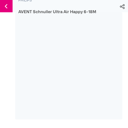
Weiter
Für
Für
Für
zum
300 Ös
500 Ös
150 Ös
AVENT Schnuller Ultra Air Happy 6-18M
Inhalt
-20%
-10%
-15%