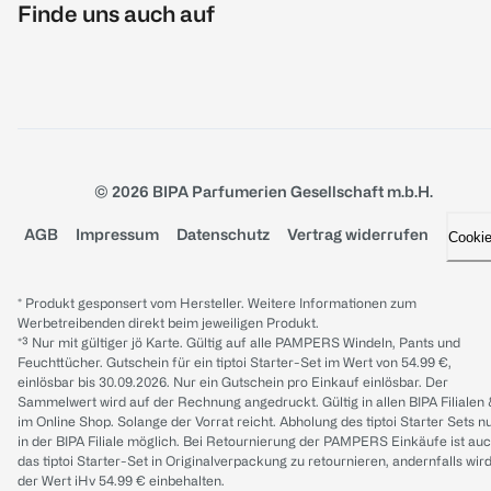
Finde uns auch auf
© 2026 BIPA Parfumerien Gesellschaft m.b.H.
AGB
Impressum
Datenschutz
Vertrag widerrufen
Cooki
* Produkt gesponsert vom Hersteller. Weitere Informationen zum
Werbetreibenden direkt beim jeweiligen Produkt.
*³ Nur mit gültiger jö Karte. Gültig auf alle PAMPERS Windeln, Pants und
Feuchttücher. Gutschein für ein tiptoi Starter-Set im Wert von 54.99 €,
einlösbar bis 30.09.2026. Nur ein Gutschein pro Einkauf einlösbar. Der
Sammelwert wird auf der Rechnung angedruckt. Gültig in allen BIPA Filialen
im Online Shop. Solange der Vorrat reicht. Abholung des tiptoi Starter Sets n
in der BIPA Filiale möglich. Bei Retournierung der PAMPERS Einkäufe ist au
das tiptoi Starter-Set in Originalverpackung zu retournieren, andernfalls wir
der Wert iHv 54.99 € einbehalten.