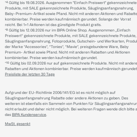
*⁴ Gültig bis 19.08.2026. Ausgenommen "Einfach Preiswert" gekennzeichnete
Produkte, mit SALE gekennzeichnete Produkte, Säuglingsanfangsnahrung,
Baby-Premium-Artikel sowie Pfand. Nicht mit anderen Aktionen und Rabatt
kombinierbar. Preise werden kaufmännisch gerundet. Solange der Vorrat
reicht. Bei 1+1 Aktionen ist das günstigste Produkt gratis.
*⁸ Gültig bis 12.08.2026 nur im BIPA Online Shop. Ausgenommen „Einfach
Preiswert“ gekennzeichnete Produkte, mit SALE gekennzeichnete Produkte,
Säuglingsanfangsnahrung, Fotoprodukte, Gutschein- und Wertkarten, Produ
der Marke “Accessories“, “Tonies“, “Mavie“, preisgebundene Ware, Baby
Premium- Artikel sowie Pfand. Nicht mit anderen Rabatten und Aktionen
kombinierbar. Preise werden kaufmännisch gerundet.
*¹⁰ Gültig bis 02.09.2026 nur auf gekennzeichnete Produkte. Nicht mit ander
Rabatten und Aktionen kombinierbar. Preise werden kaufmännisch gerundet
Preisliste der letzten 30 Tage
Aufgrund der EU-Richtlinie 2006/141/EG ist es nicht möglich auf
Säuglingsanfangsnahrung Rabatte oder andere Aktionen zu geben. Des
weiteren ist ebenfalls ein Sammeln von Punkten für Säuglingsanfangsnahru
nicht erlaubt und daher nicht möglich.
Bei weiteren Fragen wende dich bitte 
das
BIPA Kundenservice
.
MwSt. gesenkt