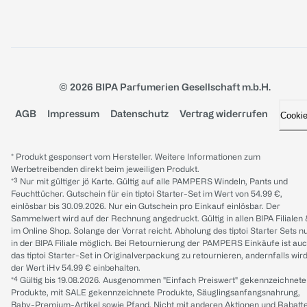
© 2026 BIPA Parfumerien Gesellschaft m.b.H.
AGB
Impressum
Datenschutz
Vertrag widerrufen
Cooki
* Produkt gesponsert vom Hersteller. Weitere Informationen zum
Werbetreibenden direkt beim jeweiligen Produkt.
*³ Nur mit gültiger jö Karte. Gültig auf alle PAMPERS Windeln, Pants und
Feuchttücher. Gutschein für ein tiptoi Starter-Set im Wert von 54.99 €,
einlösbar bis 30.09.2026. Nur ein Gutschein pro Einkauf einlösbar. Der
Sammelwert wird auf der Rechnung angedruckt. Gültig in allen BIPA Filialen
im Online Shop. Solange der Vorrat reicht. Abholung des tiptoi Starter Sets n
in der BIPA Filiale möglich. Bei Retournierung der PAMPERS Einkäufe ist au
das tiptoi Starter-Set in Originalverpackung zu retournieren, andernfalls wir
der Wert iHv 54.99 € einbehalten.
*⁴ Gültig bis 19.08.2026. Ausgenommen "Einfach Preiswert" gekennzeichnete
Produkte, mit SALE gekennzeichnete Produkte, Säuglingsanfangsnahrung,
Baby-Premium-Artikel sowie Pfand. Nicht mit anderen Aktionen und Rabatt