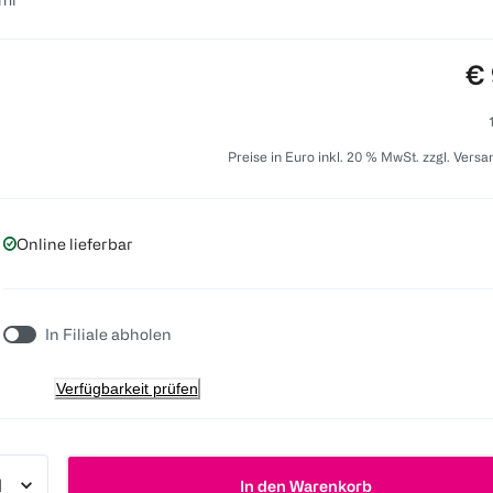
Pr
€ 
Preise in Euro inkl. 20 % MwSt. zzgl. Vers
Online lieferbar
In Filiale abholen
Verfügbarkeit prüfen
In den Warenkorb