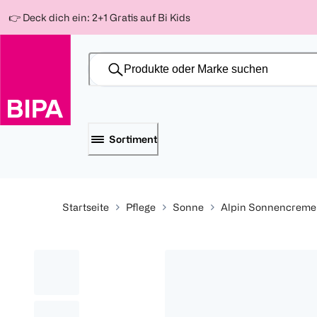
Weiter
Für
Für
Für
👉 Deck dich ein: 2+1 Gratis auf Bi Kids
zum
300 Ös
500 Ös
150 Ös
Inhalt
-20%
-10%
-15%
Sortiment
Startseite
Pflege
Sonne
Alpin Sonnencreme