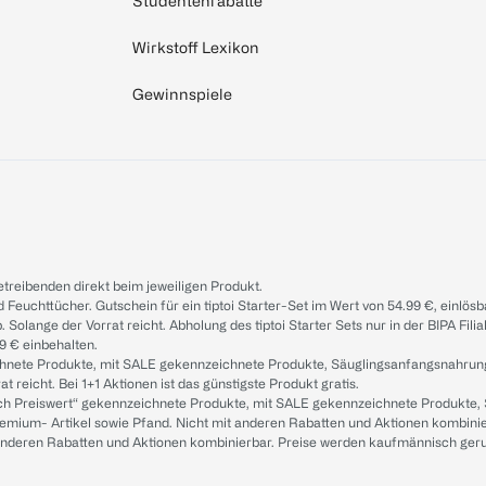
Studentenrabatte
Wirkstoff Lexikon
Gewinnspiele
treibenden direkt beim jeweiligen Produkt.
d Feuchttücher. Gutschein für ein tiptoi Starter-Set im Wert von 54.99 €, einlö
. Solange der Vorrat reicht. Abholung des tiptoi Starter Sets nur in der BIPA Fil
9 € einbehalten.
ichnete Produkte, mit SALE gekennzeichnete Produkte, Säuglingsanfangsnahrun
reicht. Bei 1+1 Aktionen ist das günstigste Produkt gratis.
ach Preiswert“ gekennzeichnete Produkte, mit SALE gekennzeichnete Produkte,
remium- Artikel sowie Pfand. Nicht mit anderen Rabatten und Aktionen kombini
t anderen Rabatten und Aktionen kombinierbar. Preise werden kaufmännisch ger