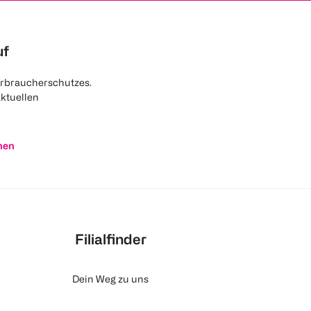
uf
rbraucherschutzes.
aktuellen
nen
Filialfinder
Dein Weg zu uns