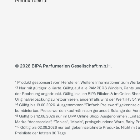
Produktrückruf
© 2026 BIPA Parfumerien Gesellschaft m.b.H.
* Produkt gesponsert vom Hersteller. Weitere Informationen zum Werbe
*³ Nur mit gültiger jö Karte. Gültig auf alle PAMPERS Windeln, Pants un
der Rechnung angedruckt. Gültig in allen BIPA Filialen & im Online Shop
Originalverpackung zu retournieren, andernfalls wird der Wert iHv 54.9
*⁴ Gültig bis 19.08.2026. Ausgenommen "Einfach Preiswert" gekennze
kombinierbar. Preise werden kaufmännisch gerundet. Solange der Vorrat 
*⁸ Gültig bis 12.08.2026 nur im BIPA Online Shop. Ausgenommen „Einf
Marke “Accessories“, “Tonies“, “Mavie“, preisgebundene Ware, Baby P
*¹⁰ Gültig bis 02.09.2026 nur auf gekennzeichnete Produkte. Nicht mi
Preisliste der letzten 30 Tage