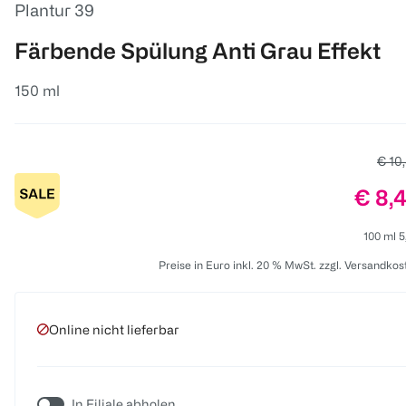
Plantur 39
Färbende Spülung Anti Grau Effekt
150 ml
Alter
€ 10
Preis
€ 8,
100 ml 5
Preise in Euro inkl. 20 % MwSt. zzgl. Versandkos
Online nicht lieferbar
In Filiale abholen