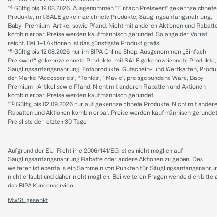
*⁴ Gültig bis 19.08.2026. Ausgenommen "Einfach Preiswert" gekennzeichnete
Produkte, mit SALE gekennzeichnete Produkte, Säuglingsanfangsnahrung,
Baby-Premium-Artikel sowie Pfand. Nicht mit anderen Aktionen und Rabatt
kombinierbar. Preise werden kaufmännisch gerundet. Solange der Vorrat
reicht. Bei 1+1 Aktionen ist das günstigste Produkt gratis.
*⁸ Gültig bis 12.08.2026 nur im BIPA Online Shop. Ausgenommen „Einfach
Preiswert“ gekennzeichnete Produkte, mit SALE gekennzeichnete Produkte,
Säuglingsanfangsnahrung, Fotoprodukte, Gutschein- und Wertkarten, Produ
der Marke “Accessories“, “Tonies“, “Mavie“, preisgebundene Ware, Baby
Premium- Artikel sowie Pfand. Nicht mit anderen Rabatten und Aktionen
kombinierbar. Preise werden kaufmännisch gerundet.
*¹⁰ Gültig bis 02.09.2026 nur auf gekennzeichnete Produkte. Nicht mit ander
Rabatten und Aktionen kombinierbar. Preise werden kaufmännisch gerundet
Preisliste der letzten 30 Tage
Aufgrund der EU-Richtlinie 2006/141/EG ist es nicht möglich auf
Säuglingsanfangsnahrung Rabatte oder andere Aktionen zu geben. Des
weiteren ist ebenfalls ein Sammeln von Punkten für Säuglingsanfangsnahru
nicht erlaubt und daher nicht möglich.
Bei weiteren Fragen wende dich bitte 
das
BIPA Kundenservice
.
MwSt. gesenkt