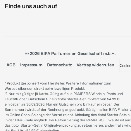
Finde uns auch auf
© 2026 BIPA Parfumerien Gesellschaft m.b.H.
AGB
Impressum
Datenschutz
Vertrag widerrufen
Cooki
* Produkt gesponsert vom Hersteller. Weitere Informationen zum
Werbetreibenden direkt beim jeweiligen Produkt.
*³ Nur mit gültiger jö Karte. Gültig auf alle PAMPERS Windeln, Pants und
Feuchttücher. Gutschein für ein tiptoi Starter-Set im Wert von 54.99 €,
einlösbar bis 30.09.2026. Nur ein Gutschein pro Einkauf einlösbar. Der
Sammelwert wird auf der Rechnung angedruckt. Gültig in allen BIPA Filialen
im Online Shop. Solange der Vorrat reicht. Abholung des tiptoi Starter Sets n
in der BIPA Filiale möglich. Bei Retournierung der PAMPERS Einkäufe ist au
das tiptoi Starter-Set in Originalverpackung zu retournieren, andernfalls wir
der Wert iHv 54.99 € einbehalten.