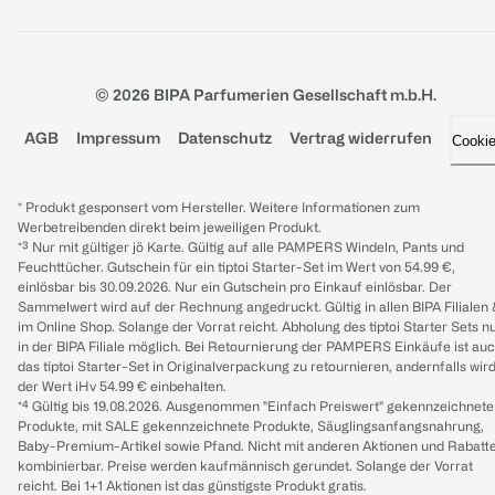
© 2026 BIPA Parfumerien Gesellschaft m.b.H.
AGB
Impressum
Datenschutz
Vertrag widerrufen
Cooki
* Produkt gesponsert vom Hersteller. Weitere Informationen zum
Werbetreibenden direkt beim jeweiligen Produkt.
*³ Nur mit gültiger jö Karte. Gültig auf alle PAMPERS Windeln, Pants und
Feuchttücher. Gutschein für ein tiptoi Starter-Set im Wert von 54.99 €,
einlösbar bis 30.09.2026. Nur ein Gutschein pro Einkauf einlösbar. Der
Sammelwert wird auf der Rechnung angedruckt. Gültig in allen BIPA Filialen
im Online Shop. Solange der Vorrat reicht. Abholung des tiptoi Starter Sets n
in der BIPA Filiale möglich. Bei Retournierung der PAMPERS Einkäufe ist au
das tiptoi Starter-Set in Originalverpackung zu retournieren, andernfalls wir
der Wert iHv 54.99 € einbehalten.
*⁴ Gültig bis 19.08.2026. Ausgenommen "Einfach Preiswert" gekennzeichnete
Produkte, mit SALE gekennzeichnete Produkte, Säuglingsanfangsnahrung,
Baby-Premium-Artikel sowie Pfand. Nicht mit anderen Aktionen und Rabatt
kombinierbar. Preise werden kaufmännisch gerundet. Solange der Vorrat
reicht. Bei 1+1 Aktionen ist das günstigste Produkt gratis.