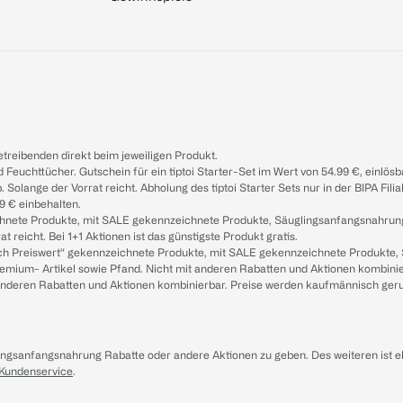
treibenden direkt beim jeweiligen Produkt.
d Feuchttücher. Gutschein für ein tiptoi Starter-Set im Wert von 54.99 €, einlö
. Solange der Vorrat reicht. Abholung des tiptoi Starter Sets nur in der BIPA Fil
9 € einbehalten.
ichnete Produkte, mit SALE gekennzeichnete Produkte, Säuglingsanfangsnahrun
reicht. Bei 1+1 Aktionen ist das günstigste Produkt gratis.
ach Preiswert“ gekennzeichnete Produkte, mit SALE gekennzeichnete Produkte,
remium- Artikel sowie Pfand. Nicht mit anderen Rabatten und Aktionen kombini
t anderen Rabatten und Aktionen kombinierbar. Preise werden kaufmännisch ger
lingsanfangsnahrung Rabatte oder andere Aktionen zu geben. Des weiteren ist 
 Kundenservice
.