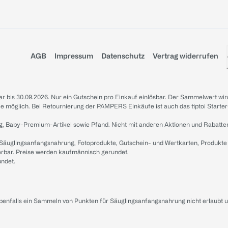
AGB
Impressum
Datenschutz
Vertrag widerrufen
sbar bis 30.09.2026. Nur ein Gutschein pro Einkauf einlösbar. Der Sammelwert wir
iale möglich. Bei Retournierung der PAMPERS Einkäufe ist auch das tiptoi Starter
g, Baby-Premium-Artikel sowie Pfand. Nicht mit anderen Aktionen und Rabatte
 Säuglingsanfangsnahrung, Fotoprodukte, Gutschein- und Wertkarten, Produkte
erbar. Preise werden kaufmännisch gerundet.
undet.
ebenfalls ein Sammeln von Punkten für Säuglingsanfangsnahrung nicht erlaubt 