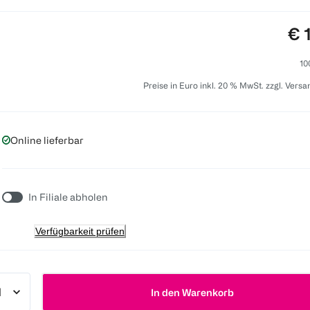
Pre
€ 
10
Preise in Euro inkl. 20 % MwSt. zzgl. Vers
Online lieferbar
In Filiale abholen
Verfügbarkeit prüfen
In den Warenkorb