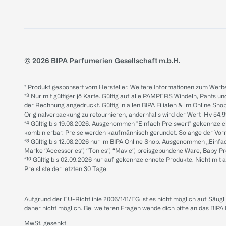
© 2026 BIPA Parfumerien Gesellschaft m.b.H.
* Produkt gesponsert vom Hersteller. Weitere Informationen zum Werbe
*³ Nur mit gültiger jö Karte. Gültig auf alle PAMPERS Windeln, Pants un
der Rechnung angedruckt. Gültig in allen BIPA Filialen & im Online Shop
Originalverpackung zu retournieren, andernfalls wird der Wert iHv 54.9
*⁴ Gültig bis 19.08.2026. Ausgenommen "Einfach Preiswert" gekennze
kombinierbar. Preise werden kaufmännisch gerundet. Solange der Vorrat 
*⁸ Gültig bis 12.08.2026 nur im BIPA Online Shop. Ausgenommen „Einf
Marke “Accessories“, “Tonies“, “Mavie“, preisgebundene Ware, Baby P
*¹⁰ Gültig bis 02.09.2026 nur auf gekennzeichnete Produkte. Nicht mi
Preisliste der letzten 30 Tage
Aufgrund der EU-Richtlinie 2006/141/EG ist es nicht möglich auf Säug
daher nicht möglich.
Bei weiteren Fragen wende dich bitte an das
BIPA
MwSt. gesenkt