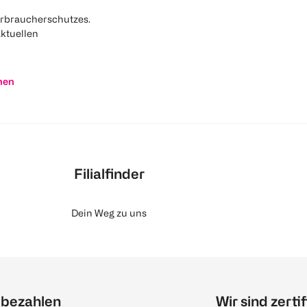
rbraucherschutzes.
aktuellen
nen
Filialfinder
Dein Weg zu uns
 bezahlen
Wir sind zertif