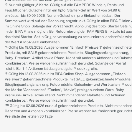
*³ Nur mit gültiger jö Karte. Gültig auf alle PAMPERS Windeln, Pants und
Feuchttücher. Gutschein für ein tiptoi Starter-Set im Wert von 54.99 €,
einlösbar bis 30.09.2026. Nur ein Gutschein pro Einkauf einlösbar. Der
Sammelwert wird auf der Rechnung angedruckt. Gültig in allen BIPA Filialen
im Online Shop. Solange der Vorrat reicht. Abholung des tiptoi Starter Sets n
in der BIPA Filiale möglich. Bei Retournierung der PAMPERS Einkäufe ist au
das tiptoi Starter-Set in Originalverpackung zu retournieren, andernfalls wir
der Wert iHv 54.99 € einbehalten.
*⁴ Gültig bis 19.08.2026. Ausgenommen "Einfach Preiswert" gekennzeichnete
Produkte, mit SALE gekennzeichnete Produkte, Säuglingsanfangsnahrung,
Baby-Premium-Artikel sowie Pfand. Nicht mit anderen Aktionen und Rabatt
kombinierbar. Preise werden kaufmännisch gerundet. Solange der Vorrat
reicht. Bei 1+1 Aktionen ist das günstigste Produkt gratis.
*⁸ Gültig bis 12.08.2026 nur im BIPA Online Shop. Ausgenommen „Einfach
Preiswert“ gekennzeichnete Produkte, mit SALE gekennzeichnete Produkte,
Säuglingsanfangsnahrung, Fotoprodukte, Gutschein- und Wertkarten, Produ
der Marke “Accessories“, “Tonies“, “Mavie“, preisgebundene Ware, Baby
Premium- Artikel sowie Pfand. Nicht mit anderen Rabatten und Aktionen
kombinierbar. Preise werden kaufmännisch gerundet.
*¹⁰ Gültig bis 02.09.2026 nur auf gekennzeichnete Produkte. Nicht mit ander
Rabatten und Aktionen kombinierbar. Preise werden kaufmännisch gerundet
Preisliste der letzten 30 Tage