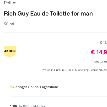
Police
Rich Guy Eau de Toilette for man
50 ml
Alter
€ 19
Preis:
€ 14,
100 ml 29
Preise in Euro inkl. 20 % MwSt. zzgl. Versandkos
Geringer Online-Lagerstand
In Filiale abholen