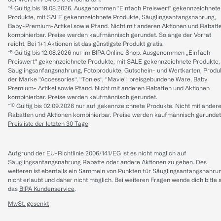
*⁴ Gültig bis 19.08.2026. Ausgenommen "Einfach Preiswert" gekennzeichnete
Produkte, mit SALE gekennzeichnete Produkte, Säuglingsanfangsnahrung,
Baby-Premium-Artikel sowie Pfand. Nicht mit anderen Aktionen und Rabatt
kombinierbar. Preise werden kaufmännisch gerundet. Solange der Vorrat
reicht. Bei 1+1 Aktionen ist das günstigste Produkt gratis.
*⁸ Gültig bis 12.08.2026 nur im BIPA Online Shop. Ausgenommen „Einfach
Preiswert“ gekennzeichnete Produkte, mit SALE gekennzeichnete Produkte,
Säuglingsanfangsnahrung, Fotoprodukte, Gutschein- und Wertkarten, Produ
der Marke “Accessories“, “Tonies“, “Mavie“, preisgebundene Ware, Baby
Premium- Artikel sowie Pfand. Nicht mit anderen Rabatten und Aktionen
kombinierbar. Preise werden kaufmännisch gerundet.
*¹⁰ Gültig bis 02.09.2026 nur auf gekennzeichnete Produkte. Nicht mit ander
Rabatten und Aktionen kombinierbar. Preise werden kaufmännisch gerundet
Preisliste der letzten 30 Tage
Aufgrund der EU-Richtlinie 2006/141/EG ist es nicht möglich auf
Säuglingsanfangsnahrung Rabatte oder andere Aktionen zu geben. Des
weiteren ist ebenfalls ein Sammeln von Punkten für Säuglingsanfangsnahru
nicht erlaubt und daher nicht möglich.
Bei weiteren Fragen wende dich bitte 
das
BIPA Kundenservice
.
MwSt. gesenkt