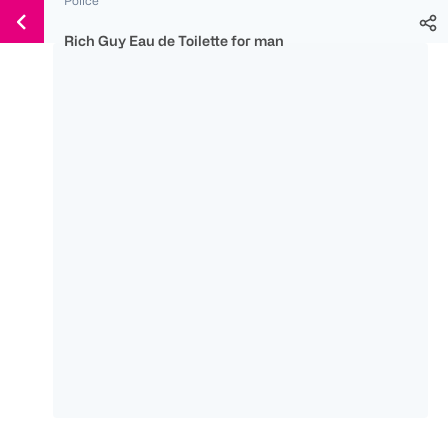
Weiter
Für
Für
Für
zum
300 Ös
500 Ös
150 Ös
Rich Guy Eau de Toilette for man
Inhalt
-20%
-10%
-15%