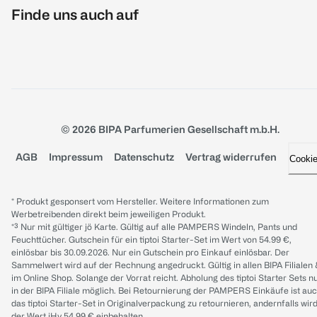
Finde uns auch auf
© 2026 BIPA Parfumerien Gesellschaft m.b.H.
AGB
Impressum
Datenschutz
Vertrag widerrufen
Cooki
* Produkt gesponsert vom Hersteller. Weitere Informationen zum
Werbetreibenden direkt beim jeweiligen Produkt.
*³ Nur mit gültiger jö Karte. Gültig auf alle PAMPERS Windeln, Pants und
Feuchttücher. Gutschein für ein tiptoi Starter-Set im Wert von 54.99 €,
einlösbar bis 30.09.2026. Nur ein Gutschein pro Einkauf einlösbar. Der
Sammelwert wird auf der Rechnung angedruckt. Gültig in allen BIPA Filialen
im Online Shop. Solange der Vorrat reicht. Abholung des tiptoi Starter Sets n
in der BIPA Filiale möglich. Bei Retournierung der PAMPERS Einkäufe ist au
das tiptoi Starter-Set in Originalverpackung zu retournieren, andernfalls wir
der Wert iHv 54.99 € einbehalten.