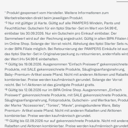
* Produkt gesponsert vom Hersteller. Weitere Informationen zum
Werbetreibenden direkt beim jeweiligen Produkt.
*³ Nur mit gültiger jö Karte. Gültig auf alle PAMPERS Windeln, Pants und
Feuchttücher. Gutschein für ein tiptoi Starter-Set im Wert von 54.99 €,
einlösbar bis 30.09.2026. Nur ein Gutschein pro Einkauf einlösbar. Der
Sammelwert wird auf der Rechnung angedruckt. Gültig in allen BIPA Filialen
im Online Shop. Solange der Vorrat reicht. Abholung des tiptoi Starter Sets n
in der BIPA Filiale möglich. Bei Retournierung der PAMPERS Einkäufe ist au
das tiptoi Starter-Set in Originalverpackung zu retournieren, andernfalls wir
der Wert iHv 54.99 € einbehalten.
*⁴ Gültig bis 19.08.2026. Ausgenommen "Einfach Preiswert" gekennzeichnete
Produkte, mit SALE gekennzeichnete Produkte, Säuglingsanfangsnahrung,
Baby-Premium-Artikel sowie Pfand. Nicht mit anderen Aktionen und Rabatt
kombinierbar. Preise werden kaufmännisch gerundet. Solange der Vorrat
reicht. Bei 1+1 Aktionen ist das günstigste Produkt gratis.
*⁸ Gültig bis 12.08.2026 nur im BIPA Online Shop. Ausgenommen „Einfach
Preiswert“ gekennzeichnete Produkte, mit SALE gekennzeichnete Produkte,
Säuglingsanfangsnahrung, Fotoprodukte, Gutschein- und Wertkarten, Produ
der Marke “Accessories“, “Tonies“, “Mavie“, preisgebundene Ware, Baby
Premium- Artikel sowie Pfand. Nicht mit anderen Rabatten und Aktionen
kombinierbar. Preise werden kaufmännisch gerundet.
*¹⁰ Gültig bis 02.09.2026 nur auf gekennzeichnete Produkte. Nicht mit ander
Rabatten und Aktionen kombinierbar. Preise werden kaufmännisch gerundet