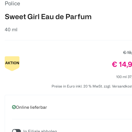
Police
Sweet Girl Eau de Parfum
40 ml
Alter
€ 19
Preis:
€ 14,
100 ml 37
Preise in Euro inkl. 20 % MwSt. zzgl. Versandkos
Online lieferbar
In Filiale abholen