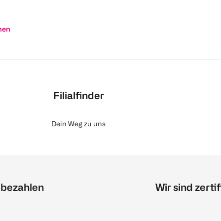
nen
Filialfinder
Dein Weg zu uns
 bezahlen
Wir sind zertif