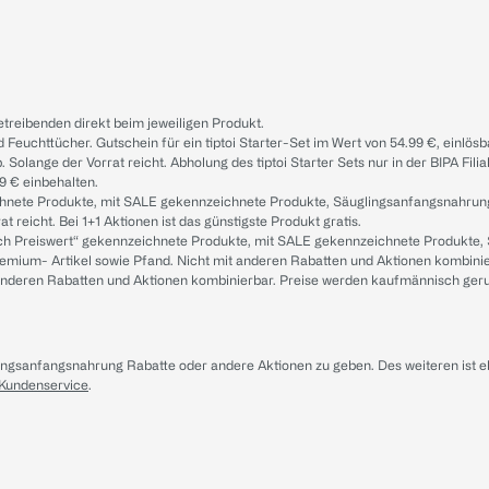
treibenden direkt beim jeweiligen Produkt.
d Feuchttücher. Gutschein für ein tiptoi Starter-Set im Wert von 54.99 €, einlö
. Solange der Vorrat reicht. Abholung des tiptoi Starter Sets nur in der BIPA Fil
9 € einbehalten.
ichnete Produkte, mit SALE gekennzeichnete Produkte, Säuglingsanfangsnahrun
reicht. Bei 1+1 Aktionen ist das günstigste Produkt gratis.
ach Preiswert“ gekennzeichnete Produkte, mit SALE gekennzeichnete Produkte,
remium- Artikel sowie Pfand. Nicht mit anderen Rabatten und Aktionen kombini
t anderen Rabatten und Aktionen kombinierbar. Preise werden kaufmännisch ger
lingsanfangsnahrung Rabatte oder andere Aktionen zu geben. Des weiteren ist 
 Kundenservice
.