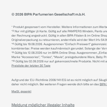
© 2026 BIPA Parfumerien Gesellschaft m.b.H.
* Produkt gesponsert vom Hersteller. Weitere Informationen zum Werbe
*³ Nur mit gültiger jö Karte. Gültig auf alle PAMPERS Windeln, Pants un
der Rechnung angedruckt. Gültig in allen BIPA Filialen & im Online Shop
Originalverpackung zu retournieren, andernfalls wird der Wert iHv 54.9
*⁴ Gültig bis 19.08.2026. Ausgenommen "Einfach Preiswert" gekennze
kombinierbar. Preise werden kaufmännisch gerundet. Solange der Vorrat 
*⁸ Gültig bis 12.08.2026 nur im BIPA Online Shop. Ausgenommen „Einf
Marke “Accessories“, “Tonies“, “Mavie“, preisgebundene Ware, Baby P
*¹⁰ Gültig bis 02.09.2026 nur auf gekennzeichnete Produkte. Nicht mi
Preisliste der letzten 30 Tage
Aufgrund der EU-Richtlinie 2006/141/EG ist es nicht möglich auf Säug
daher nicht möglich.
Bei weiteren Fragen wende dich bitte an das
BIPA
MwSt. gesenkt
Meldung möglicher illegaler Inhalte