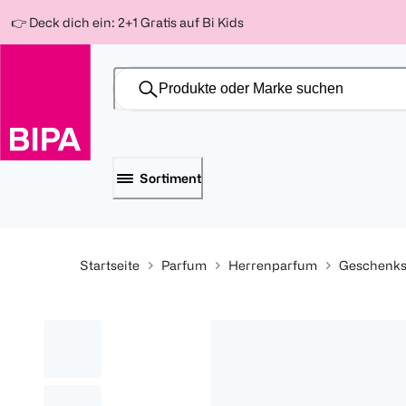
Weiter
Für
Für
Für
👉 Deck dich ein: 2+1 Gratis auf Bi Kids
zum
300 Ös
500 Ös
150 Ös
Inhalt
-20%
-10%
-15%
Sortiment
Startseite
Parfum
Herrenparfum
Geschenks