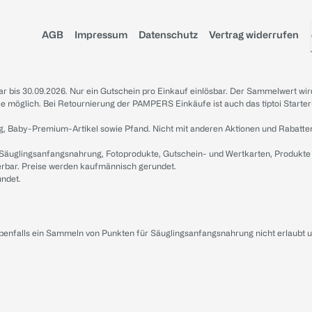
AGB
Impressum
Datenschutz
Vertrag widerrufen
sbar bis 30.09.2026. Nur ein Gutschein pro Einkauf einlösbar. Der Sammelwert wir
iale möglich. Bei Retournierung der PAMPERS Einkäufe ist auch das tiptoi Starter
g, Baby-Premium-Artikel sowie Pfand. Nicht mit anderen Aktionen und Rabatte
 Säuglingsanfangsnahrung, Fotoprodukte, Gutschein- und Wertkarten, Produkte
erbar. Preise werden kaufmännisch gerundet.
undet.
ebenfalls ein Sammeln von Punkten für Säuglingsanfangsnahrung nicht erlaubt 