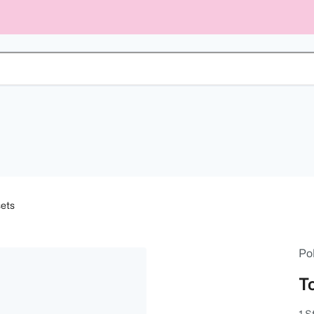
ets
Po
T
1 S