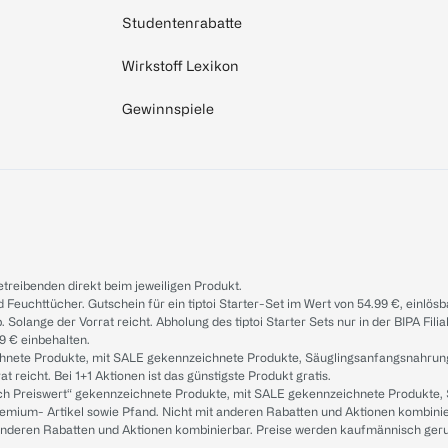
Studentenrabatte
Wirkstoff Lexikon
Gewinnspiele
treibenden direkt beim jeweiligen Produkt.
d Feuchttücher. Gutschein für ein tiptoi Starter-Set im Wert von 54.99 €, einlö
. Solange der Vorrat reicht. Abholung des tiptoi Starter Sets nur in der BIPA Fil
9 € einbehalten.
ichnete Produkte, mit SALE gekennzeichnete Produkte, Säuglingsanfangsnahrun
reicht. Bei 1+1 Aktionen ist das günstigste Produkt gratis.
ach Preiswert“ gekennzeichnete Produkte, mit SALE gekennzeichnete Produkte,
remium- Artikel sowie Pfand. Nicht mit anderen Rabatten und Aktionen kombini
t anderen Rabatten und Aktionen kombinierbar. Preise werden kaufmännisch ger