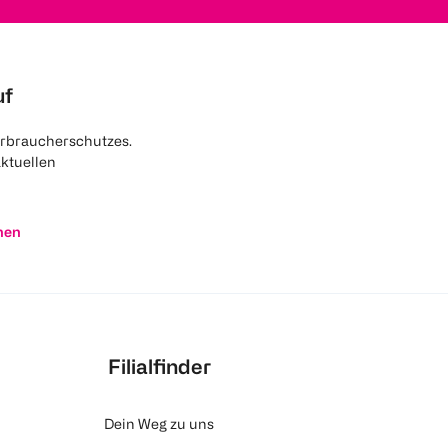
uf
rbraucherschutzes.
aktuellen
nen
Filialfinder
Dein Weg zu uns