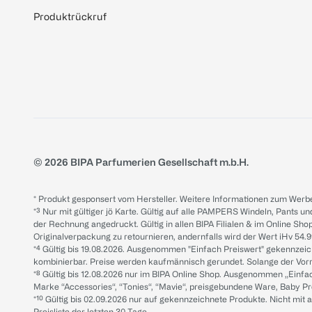
Produktrückruf
© 2026 BIPA Parfumerien Gesellschaft m.b.H.
* Produkt gesponsert vom Hersteller. Weitere Informationen zum Werbe
*³ Nur mit gültiger jö Karte. Gültig auf alle PAMPERS Windeln, Pants un
der Rechnung angedruckt. Gültig in allen BIPA Filialen & im Online Shop
Originalverpackung zu retournieren, andernfalls wird der Wert iHv 54.9
*⁴ Gültig bis 19.08.2026. Ausgenommen "Einfach Preiswert" gekennze
kombinierbar. Preise werden kaufmännisch gerundet. Solange der Vorrat 
*⁸ Gültig bis 12.08.2026 nur im BIPA Online Shop. Ausgenommen „Einf
Marke “Accessories“, “Tonies“, “Mavie“, preisgebundene Ware, Baby P
*¹⁰ Gültig bis 02.09.2026 nur auf gekennzeichnete Produkte. Nicht mi
Preisliste der letzten 30 Tage