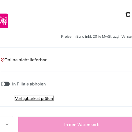
Pr
€
Preise in Euro inkl. 20 % MwSt. zzgl. Vers
Online nicht lieferbar
In Filiale abholen
Verfügbarkeit prüfen
In den Warenkorb