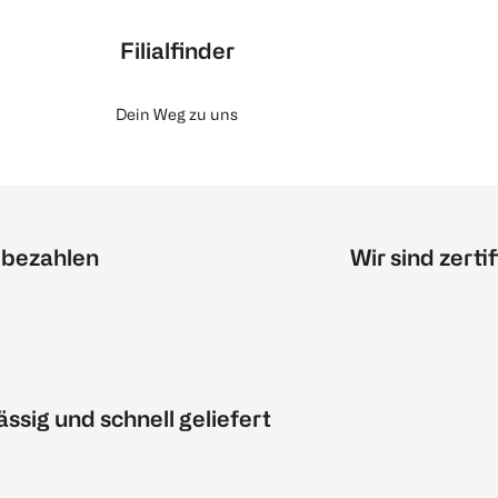
Filialfinder
Dein Weg zu uns
 bezahlen
Wir sind zertif
ässig und schnell geliefert