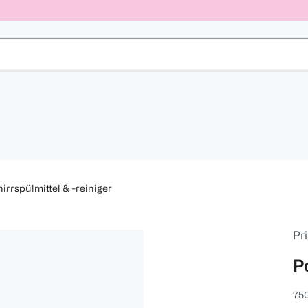
irrspülmittel & -reiniger
Pri
P
75