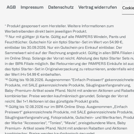
AGB
Impressum
Datenschutz
Vertrag widerrufen
Cooki
* Produkt gesponsert vom Hersteller. Weitere Informationen zum
Werbetreibenden direkt beim jeweiligen Produkt.
*³ Nur mit gültiger jö Karte. Gültig auf alle PAMPERS Windeln, Pants und
Feuchttücher. Gutschein für ein tiptoi Starter-Set im Wert von 54.99 €,
einlösbar bis 30.09.2026. Nur ein Gutschein pro Einkauf einlösbar. Der
Sammelwert wird auf der Rechnung angedruckt. Gültig in allen BIPA Filialen
im Online Shop. Solange der Vorrat reicht. Abholung des tiptoi Starter Sets n
in der BIPA Filiale möglich. Bei Retournierung der PAMPERS Einkäufe ist au
das tiptoi Starter-Set in Originalverpackung zu retournieren, andernfalls wir
der Wert iHv 54.99 € einbehalten.
*⁴ Gültig bis 19.08.2026. Ausgenommen "Einfach Preiswert" gekennzeichnete
Produkte, mit SALE gekennzeichnete Produkte, Säuglingsanfangsnahrung,
Baby-Premium-Artikel sowie Pfand. Nicht mit anderen Aktionen und Rabatt
kombinierbar. Preise werden kaufmännisch gerundet. Solange der Vorrat
reicht. Bei 1+1 Aktionen ist das günstigste Produkt gratis.
*⁸ Gültig bis 12.08.2026 nur im BIPA Online Shop. Ausgenommen „Einfach
Preiswert“ gekennzeichnete Produkte, mit SALE gekennzeichnete Produkte,
Säuglingsanfangsnahrung, Fotoprodukte, Gutschein- und Wertkarten, Produ
der Marke “Accessories“, “Tonies“, “Mavie“, preisgebundene Ware, Baby
Premium- Artikel sowie Pfand. Nicht mit anderen Rabatten und Aktionen
kombinierbar. Preise werden kaufmännisch gerundet.